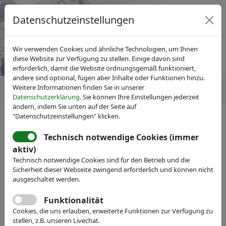
Datenschutzeinstellungen
Wir verwenden Cookies und ähnliche Technologien, um Ihnen
diese Website zur Verfügung zu stellen. Einige davon sind
erforderlich, damit die Website ordnungsgemäß funktioniert,
andere sind optional, fügen aber Inhalte oder Funktionen hinzu.
Weitere Informationen finden Sie in unserer
Datenschutzerklärung
. Sie können Ihre Einstellungen jederzeit
ändern, indem Sie unten auf der Seite auf
"Datenschutzeinstellungen" klicken.
IVAM Fachverband für Mikrotechnik
News
Pressemitteilungen
Technisch notwendige Cookies (immer
Erfolgreiche Medizintechnik-
aktiv)
Technisch notwendige Cookies sind für den Betrieb und die
Messe: IVAM-
Sicherheit dieser Webseite zwingend erforderlich und können nicht
Gemeinschaftsstand auf der
ausgeschaltet werden.
MD&M West wächst weiter
Funktionalität
Cookies, die uns erlauben, erweiterte Funktionen zur Verfügung zu
stellen, z.B. unseren Livechat.