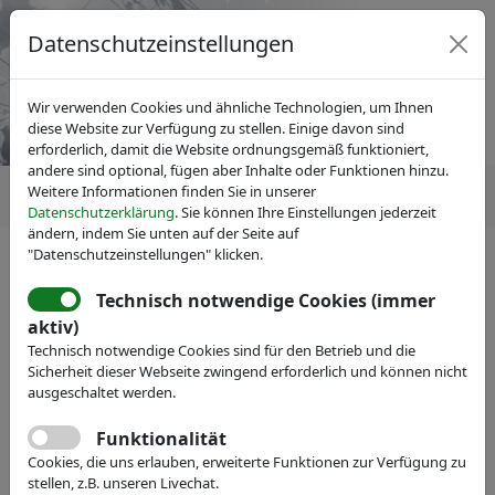
Datenschutzeinstellungen
Wir verwenden Cookies und ähnliche Technologien, um Ihnen
diese Website zur Verfügung zu stellen. Einige davon sind
erforderlich, damit die Website ordnungsgemäß funktioniert,
andere sind optional, fügen aber Inhalte oder Funktionen hinzu.
Weitere Informationen finden Sie in unserer
Datenschutzerklärung
. Sie können Ihre Einstellungen jederzeit
ändern, indem Sie unten auf der Seite auf
"Datenschutzeinstellungen" klicken.
IVAM Fachverband für Mikrotechnik
News
Pressemitteilungen
Technisch notwendige Cookies (immer
MD&M West 2017:
aktiv)
Technisch notwendige Cookies sind für den Betrieb und die
Internationale Hightech-
Sicherheit dieser Webseite zwingend erforderlich und können nicht
Unternehmen präsentieren
ausgeschaltet werden.
sich unter dem Dach von IVAM
Funktionalität
Cookies, die uns erlauben, erweiterte Funktionen zur Verfügung zu
in Kalifornien
stellen, z.B. unseren Livechat.