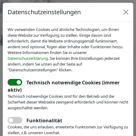
Datenschutzeinstellungen
Wir verwenden Cookies und ähnliche Technologien, um Ihnen
diese Website zur Verfügung zu stellen. Einige davon sind
erforderlich, damit die Website ordnungsgemäß funktioniert,
andere sind optional, fügen aber Inhalte oder Funktionen hinzu.
Weitere Informationen finden Sie in unserer
Datenschutzerklärung
. Sie können Ihre Einstellungen jederzeit
ändern, indem Sie unten auf der Seite auf
"Datenschutzeinstellungen" klicken.
IVAM Fachverband für Mikrotechnik
News
Pressemitteilungen
Technisch notwendige Cookies (immer
Die Welt der Nanotechnologie
aktiv)
Technisch notwendige Cookies sind für den Betrieb und die
in Japan: IVAM präsentiert den
Sicherheit dieser Webseite zwingend erforderlich und können nicht
deutschen Stand auf der nano
ausgeschaltet werden.
tech in Tokio
Funktionalität
Cookies, die uns erlauben, erweiterte Funktionen zur Verfügung zu
stellen, z.B. unseren Livechat.