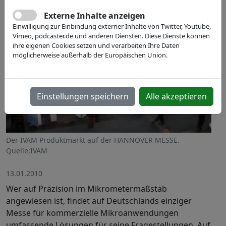
Externe Inhalte anzeigen
Einwilligung zur Einbindung externer Inhalte von Twitter, Youtube,
Vimeo, podcaster.de und anderen Diensten. Diese Dienste können
ihre eigenen Cookies setzen und verarbeiten Ihre Daten
möglicherweise außerhalb der Europäischen Union.
Einstellungen speichern
Alle akzeptieren
Der IVAM Produktmarkt auf der HANNOVER MESSE.
Quelle:IVAM
13.01.2010
Wer auf Präzision im Mikrometermaßstab
angewiesen ist, findet auf Deutschlands einziger
Messe für kommerzielle Mikroanwendungen
umfassende Lösungen für seine Fragestellungen. Auf