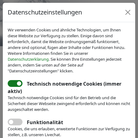
Datenschutzeinstellungen
Wir verwenden Cookies und ähnliche Technologien, um Ihnen
diese Website zur Verfügung zu stellen. Einige davon sind
erforderlich, damit die Website ordnungsgemäß funktioniert,
andere sind optional, fügen aber Inhalte oder Funktionen hinzu.
Weitere Informationen finden Sie in unserer
Datenschutzerklärung
. Sie können Ihre Einstellungen jederzeit
ändern, indem Sie unten auf der Seite auf
"Datenschutzeinstellungen" klicken.
IVAM Fachverband für Mikrotechnik
News
Pressemitteilungen
Technisch notwendige Cookies (immer
MicroNanoTec 2010 –
aktiv)
Technisch notwendige Cookies sind für den Betrieb und die
Industrielösungen für
Sicherheit dieser Webseite zwingend erforderlich und können nicht
Miniaturisierungsaufgaben
ausgeschaltet werden.
gibt es nur in Hannover
Funktionalität
Cookies, die uns erlauben, erweiterte Funktionen zur Verfügung zu
stellen, z.B. unseren Livechat.