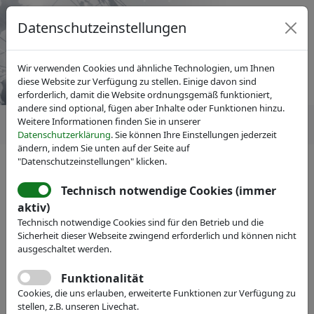
Datenschutzeinstellungen
Wir verwenden Cookies und ähnliche Technologien, um Ihnen
diese Website zur Verfügung zu stellen. Einige davon sind
erforderlich, damit die Website ordnungsgemäß funktioniert,
andere sind optional, fügen aber Inhalte oder Funktionen hinzu.
Weitere Informationen finden Sie in unserer
Datenschutzerklärung
. Sie können Ihre Einstellungen jederzeit
ändern, indem Sie unten auf der Seite auf
"Datenschutzeinstellungen" klicken.
IVAM Fachverband für Mikrotechnik
News
Pressemitteilungen
Technisch notwendige Cookies (immer
Intelligente Lösungen für das
aktiv)
Technisch notwendige Cookies sind für den Betrieb und die
Gebäude der Zukunft: Mit
Sicherheit dieser Webseite zwingend erforderlich und können nicht
Mikrotechnik weniger Energie
ausgeschaltet werden.
verbrauchen – Expertentreffen
Funktionalität
Cookies, die uns erlauben, erweiterte Funktionen zur Verfügung zu
am 16. Juni
stellen, z.B. unseren Livechat.