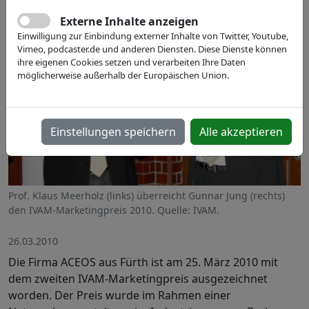
Externe Inhalte anzeigen
Einwilligung zur Einbindung externer Inhalte von Twitter, Youtube,
Vimeo, podcaster.de und anderen Diensten. Diese Dienste können
ihre eigenen Cookies setzen und verarbeiten Ihre Daten
möglicherweise außerhalb der Europäischen Union.
Einstellungen speichern
Alle akzeptieren
Prof. Klaus Meerholz (links) überreicht Gunnar Jung (rechts)
den IVAM-Marketingpreis 2010. Quelle: IVAM.
26.03.2010
Die Firma ACEOS aus Fürth ist am 25. März 2010 mit
dem zweiten IVAM-Marketingpreis ausgezeichnet
worden. Der Preis wurde im Rahmen einer