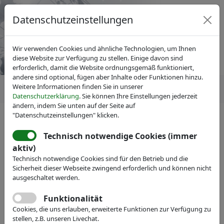
Datenschutzeinstellungen
Wir verwenden Cookies und ähnliche Technologien, um Ihnen
diese Website zur Verfügung zu stellen. Einige davon sind
erforderlich, damit die Website ordnungsgemäß funktioniert,
andere sind optional, fügen aber Inhalte oder Funktionen hinzu.
Weitere Informationen finden Sie in unserer
Datenschutzerklärung
. Sie können Ihre Einstellungen jederzeit
ändern, indem Sie unten auf der Seite auf
"Datenschutzeinstellungen" klicken.
IVAM Fachverband für Mikrotechnik
News
Pressemitteilungen
Technisch notwendige Cookies (immer
2. IVAM-Marketingpreis: Das
aktiv)
Technisch notwendige Cookies sind für den Betrieb und die
Konzept der ACEOS GmbH
Sicherheit dieser Webseite zwingend erforderlich und können nicht
überzeugte die Jury
ausgeschaltet werden.
Funktionalität
Cookies, die uns erlauben, erweiterte Funktionen zur Verfügung zu
stellen, z.B. unseren Livechat.