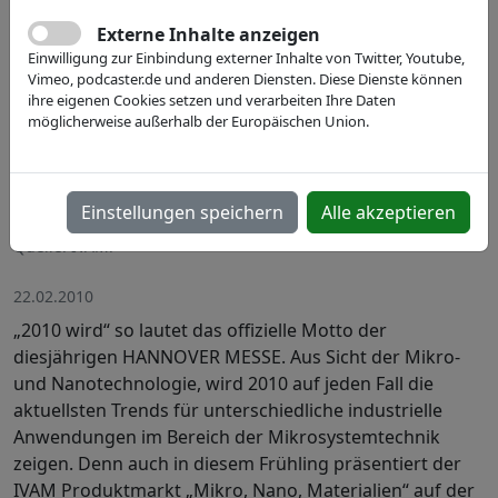
Externe Inhalte anzeigen
Einwilligung zur Einbindung externer Inhalte von Twitter, Youtube,
Vimeo, podcaster.de und anderen Diensten. Diese Dienste können
ihre eigenen Cookies setzen und verarbeiten Ihre Daten
möglicherweise außerhalb der Europäischen Union.
Einstellungen speichern
Alle akzeptieren
Quelle: IVAM.
22.02.2010
„2010 wird“ so lautet das offizielle Motto der
diesjährigen HANNOVER MESSE. Aus Sicht der Mikro-
und Nanotechnologie, wird 2010 auf jeden Fall die
aktuellsten Trends für unterschiedliche industrielle
Anwendungen im Bereich der Mikrosystemtechnik
zeigen. Denn auch in diesem Frühling präsentiert der
IVAM Produktmarkt „Mikro, Nano, Materialien“ auf der