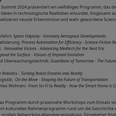
Summit 2024 präsentiert ein vielfältiges Programm, das d
n-Ideen in technologische Realitäten erkundet. Insgesamt a
atisieren neuste Erkenntnisse und wahr gewordene Science
mfahrt:
Space Odyssey - Visionary Aerospace Developments
tisierung:
Process Automation for Efficiency - Science-Fiction Re
k:
Innovative Visions - Advancing Medtech for the Next Era
yond the Surface - Visions of Implant Evolution
und Überwachungstechnik:
Guardians of Tomorrow - The Future 
e Robotics - Turning Robot Dreams into Reality
ogistik:
On the Move - Shaping the Future of Transportation
gentes Wohnen:
From Sci-Fi to Reality - How the Smart Home is
as Programm durch praxisnahe Workshops zum Einsatz von
m kulturellen Rahmenprogramm rund um die Geschichte de
r großen Networking-Abendveranstaltung. Eingebettet find