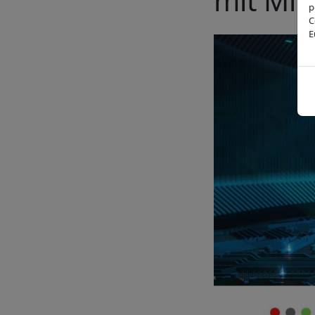
mit Mik
p
C
E