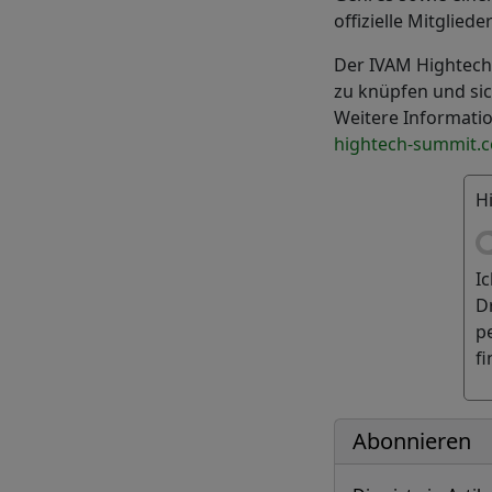
offizielle Mitglie
Der IVAM Hightech 
zu knüpfen und sic
Weitere Informat
hightech-summit.
H
I
D
p
f
Abonnieren