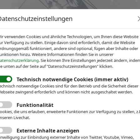
Datenschutzeinstellungen
ir verwenden Cookies und ähnliche Technologien, um Ihnen diese Website
ur Verfügung zu stellen. Einige davon sind erforderlich, damit die Website
rdnungsgemäß funktioniert, andere sind optional, fügen aber Inhalte oder
unktionen hinzu. Weitere Informationen finden Sie in unserer
News
Dienstleistungen
Fachgruppen
Über IV
atenschutzerklärung
. Sie können Ihre Einstellungen jederzeit ändern, inde
ie unten auf der Seite auf "Datenschutzeinstellungen" klicken.
Technisch notwendige Cookies (immer aktiv)
r Mikrotechnik
News
Pressemitteilungen
echnisch notwendige Cookies sind für den Betrieb und die Sicherheit dieser
in die Hightech-Zukunft
ebseite zwingend erforderlich und können nicht ausgeschaltet werden.
ghtech Summit 2024 ze
Funktionalität
ookies, die uns erlauben, erweiterte Funktionen zur Verfügung zu stellen, z.
nseren Livechat.
 Fiction-Visionen von ge
Externe Inhalte anzeigen
inwilligung zur Einbindung externer Inhalte von Twitter, Youtube, Vimeo,