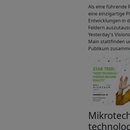
Als eine führende
eine einzigartige 
Entwicklungen in d
Feldern auszutaus
Yesterday's Vision
Main stattfinden u
Publikum zusamme
Mikrotech
technolog