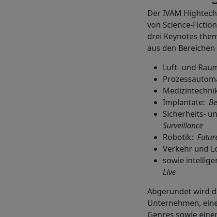
Der IVAM Hightech 
von Science-Fictio
drei Keynotes them
aus den Bereichen
Luft- und Rau
Prozessautoma
Medizintechni
Implantate:
Be
Sicherheits- 
Surveillance
Robotik:
Futur
Verkehr und L
sowie intelli
Live
Abgerundet wird d
Unternehmen, eine
Genres sowie eine