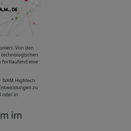
ioniert. Von den
n technologischen
 fortlaufend eine
er IVAM Hightech
 Entwicklungen zu
d oder in
rm im