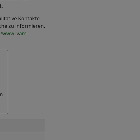
t.
litative Kontakte
he zu informieren.
://www.ivam-
en