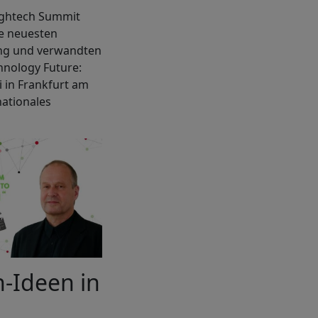
ightech Summit
ie neuesten
ung und verwandten
hnology Future:
i in Frankfurt am
nationales
n-Ideen in