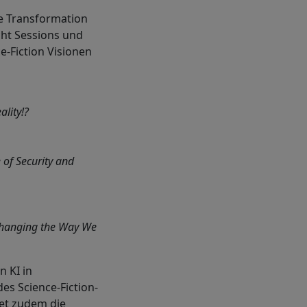
ie Transformation
cht Sessions und
-Fiction Visionen
ality!?
of Security and
 Changing the Way We
 KI in
s Science-Fiction-
et zudem die