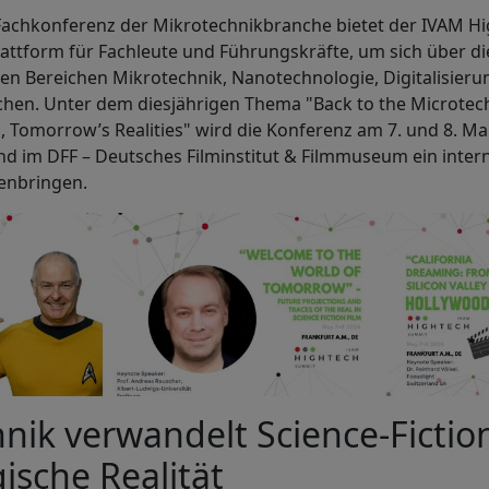
 Fachkonferenz der Mikrotechnikbranche bietet der IVAM H
Plattform für Fachleute und Führungskräfte, um sich über d
en Bereichen Mikrotechnik, Nanotechnologie, Digitalisier
chen. Unter dem diesjährigen Thema "Back to the Microtec
s, Tomorrow’s Realities" wird die Konferenz am 7. und 8. Ma
nd im DFF – Deutsches Filminstitut & Filmmuseum ein inter
nbringen.
nik verwandelt Science-Fictio
ische Realität