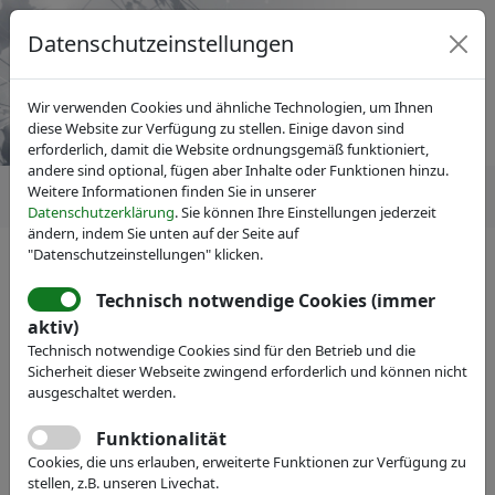
Datenschutzeinstellungen
Wir verwenden Cookies und ähnliche Technologien, um Ihnen
diese Website zur Verfügung zu stellen. Einige davon sind
erforderlich, damit die Website ordnungsgemäß funktioniert,
andere sind optional, fügen aber Inhalte oder Funktionen hinzu.
Weitere Informationen finden Sie in unserer
Datenschutzerklärung
. Sie können Ihre Einstellungen jederzeit
ändern, indem Sie unten auf der Seite auf
"Datenschutzeinstellungen" klicken.
IVAM Fachverband für Mikrotechnik
News
Pressemitteilungen
Technisch notwendige Cookies (immer
11. COMPAMED
aktiv)
Technisch notwendige Cookies sind für den Betrieb und die
Frühjahrsforum: Mikrofluidik
Sicherheit dieser Webseite zwingend erforderlich und können nicht
ist Basis für innovative
ausgeschaltet werden.
Medizintechnik
Funktionalität
Cookies, die uns erlauben, erweiterte Funktionen zur Verfügung zu
stellen, z.B. unseren Livechat.