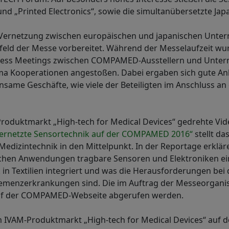
und „Printed Electronics“, sowie die simultanübersetzte Jap
e Vernetzung zwischen europäischen und japanischen Unte
feld der Messe vorbereitet. Während der Messelaufzeit wu
ness Meetings zwischen COMPAMED-Ausstellern und Unte
ma Kooperationen angestoßen. Dabei ergaben sich gute 
nsame Geschäfte, wie viele der Beteiligten im Anschluss an
Produktmarkt „High-tech for Medical Devices“ gedrehte Vi
– vernetzte Sensortechnik auf der COMPAMED 2016“
stellt d
edizintechnik in den Mittelpunkt. In der Reportage erklären
chen Anwendungen tragbare Sensoren und Elektroniken ei
 in Textilien integriert und was die Herausforderungen be
menzerkrankungen sind. Die im Auftrag der Messeorganisa
uf der COMPAMED-Webseite abgerufen werden.
 IVAM-Produktmarkt „High-tech for Medical Devices“ au