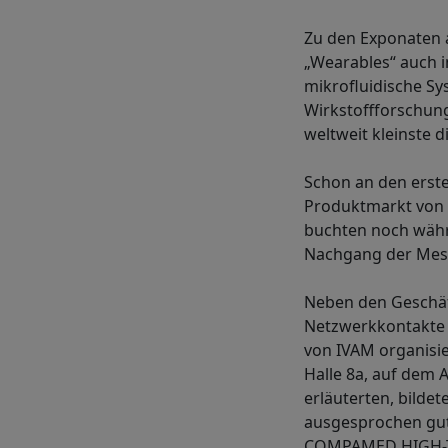
Zu den Exponaten
„Wearables“ auch i
mikrofluidische Sy
Wirkstoffforschung
weltweit kleinste 
Schon an den erste
Produktmarkt von 
buchten noch währ
Nachgang der Messe,
Neben den Geschäf
Netzwerkkontakte 
von IVAM organis
Halle 8a, auf dem 
erläuterten, bildet
ausgesprochen gut
COMPAMED HIGH-TEC