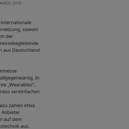
PAMED 2016.
internationale
rnetzung, sowohl
em der
 messebegleitende
n aus Deutschland
zinmesse
llgegenwärtig. In
nte „Wearables“,
ness vereinfachen.
azu zählen etwa
g Anbieter
en auf dem
otechnik aus.