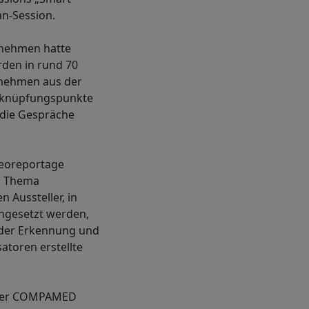
an-Session.
rnehmen hatte
rden in rund 70
rnehmen aus der
Anknüpfungspunkte
 die Gespräche
deoreportage
as Thema
 Aussteller, in
ngesetzt werden,
i der Erkennung und
toren erstellte
f der COMPAMED