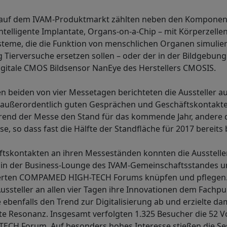
 auf dem IVAM-Produktmarkt zählten neben den Komponen
ntelligente Implantate, Organs-on-a-Chip – mit Körperzelle
steme, die die Funktion von menschlichen Organen simulier
 Tierversuche ersetzen sollen – oder der in der Bildgebung
digitale CMOS Bildsensor NanEye des Herstellers CMOSIS.
n beiden von vier Messetagen berichteten die Aussteller a
außerordentlich guten Gesprächen und Geschäftskontakten.
end der Messe den Stand für das kommende Jahr, andere d
 so dass fast die Hälfte der Standfläche für 2017 bereits b
tskontakten an ihren Messeständen konnten die Ausstelle
in der Business-Lounge des IVAM-Gemeinschaftsstandes u
ierten COMPAMED HIGH-TECH Forums knüpfen und pflegen.
Aussteller an allen vier Tagen ihre Innovationen dem Fachp
e ebenfalls den Trend zur Digitalisierung ab und erzielte da
e Resonanz. Insgesamt verfolgten 1.325 Besucher die 52 V
H Forum. Auf besonders hohes Interesse stießen die Se