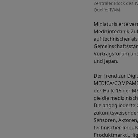
Zentraler Block des 
Quelle: IVAM
Miniaturisierte ve
Medizintechnik-Zu
auf technischer al
Gemeinschaftsstan
Vortragsforum und
und Japan.
Der Trend zur Dig
MEDICA/COMPAMED, 
der Halle 15 der M
die die medizinisc
Die angegliedert
zukunftsweisenden
Sensoren, Aktoren,
technischer Impuls
Produktmarkt „High