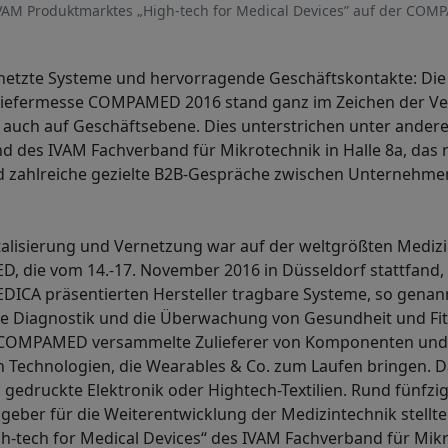
IVAM Produktmarktes „High-tech for Medical Devices” auf der COM
rnetzte Systeme und hervorragende Geschäftskontakte: Die 
liefermesse COMPAMED 2016 stand ganz im Zeichen der Ve
s auch auf Geschäftsebene. Dies unterstrichen unter ander
d des IVAM Fachverband für Mikrotechnik in Halle 8a, das
 zahlreiche gezielte B2B-Gespräche zwischen Unternehme
italisierung und Vernetzung war auf der weltgrößten Medi
die vom 14.-17. November 2016 in Düsseldorf stattfand, a
EDICA präsentierten Hersteller tragbare Systeme, so genan
he Diagnostik und die Überwachung von Gesundheit und Fit
e COMPAMED versammelte Zulieferer von Komponenten und
 Technologien, die Wearables & Co. zum Laufen bringen. D
 gedruckte Elektronik oder Hightech-Textilien. Rund fünfzi
geber für die Weiterentwicklung der Medizintechnik stellt
-tech for Medical Devices“ des IVAM Fachverband für Mikr