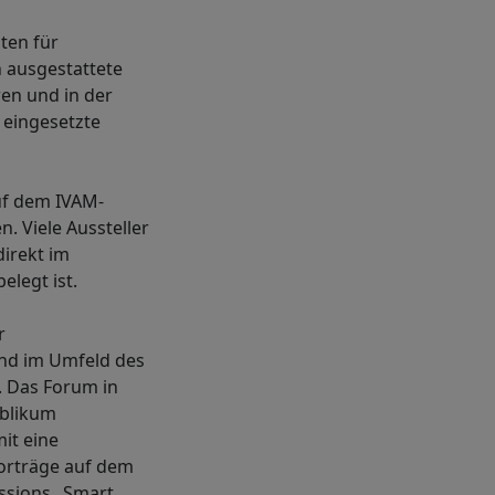
ten für
n ausgestattete
en und in der
 eingesetzte
uf dem IVAM-
 Viele Aussteller
irekt im
elegt ist.
r
nd im Umfeld des
 Das Forum in
ublikum
mit eine
orträge auf dem
ssions „Smart