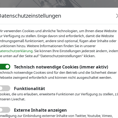
Datenschutzeinstellungen
ir verwenden Cookies und ähnliche Technologien, um Ihnen diese Website
ur Verfügung zu stellen. Einige davon sind erforderlich, damit die Website
rdnungsgemäß funktioniert, andere sind optional, fügen aber Inhalte oder
unktionen hinzu. Weitere Informationen finden Sie in unserer
News
Dienstleistungen
Fachgruppen
Über IV
atenschutzerklärung
. Sie können Ihre Einstellungen jederzeit ändern, inde
ie unten auf der Seite auf "Datenschutzeinstellungen" klicken.
Technisch notwendige Cookies (immer aktiv)
r Mikrotechnik
News
Pressemitteilungen
echnisch notwendige Cookies sind für den Betrieb und die Sicherheit dieser
ED 2016 vernetzte
ebseite zwingend erforderlich und können nicht ausgeschaltet werden.
nische Systeme und Me
Funktionalität
ookies, die uns erlauben, erweiterte Funktionen zur Verfügung zu stellen, z.
nseren Livechat.
Externe Inhalte anzeigen
inwilligung zur Einbindung externer Inhalte von Twitter, Youtube, Vimeo,