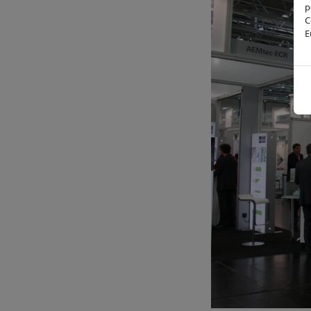
p
C
E