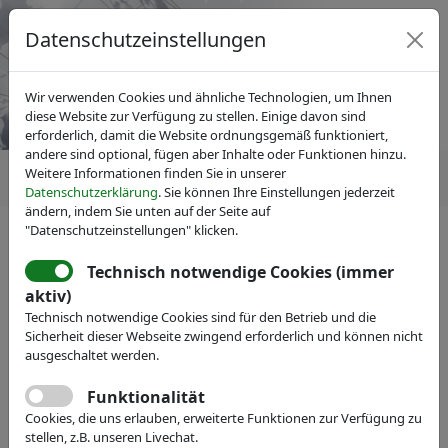
Datenschutzeinstellungen
Wir verwenden Cookies und ähnliche Technologien, um Ihnen
diese Website zur Verfügung zu stellen. Einige davon sind
erforderlich, damit die Website ordnungsgemäß funktioniert,
andere sind optional, fügen aber Inhalte oder Funktionen hinzu.
Weitere Informationen finden Sie in unserer
Datenschutzerklärung
. Sie können Ihre Einstellungen jederzeit
ändern, indem Sie unten auf der Seite auf
"Datenschutzeinstellungen" klicken.
IVAM Fachverband für Mikrotechnik
News
Pressemitteilungen
Technisch notwendige Cookies (immer
Mikrotechnik macht die Welt
aktiv)
Technisch notwendige Cookies sind für den Betrieb und die
smarter: IVAM Hightech
Sicherheit dieser Webseite zwingend erforderlich und können nicht
Summit zeigt Innovationen für
ausgeschaltet werden.
die Digitalisierung
Funktionalität
Cookies, die uns erlauben, erweiterte Funktionen zur Verfügung zu
stellen, z.B. unseren Livechat.