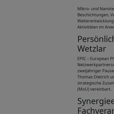
Mikro- und Nanotec
Beschichtungen, Ve
Weiterentwicklung 
Aktivitäten im An
Persönlic
Wetzlar
EPIC – European P
Netzwerkpartnersch
zweijähriger Pause
Thomas Dietrich un
strategische Zusa
(MoU) vereinbart.
Synergiee
Fachvera