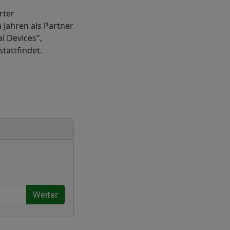
rter
 Jahren als Partner
l Devices",
attfindet.
Weiter