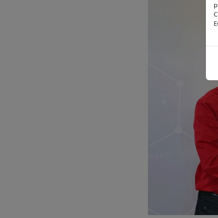
p
C
E