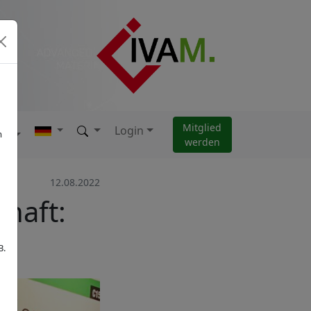
Mitglied
Login
AM
m
werden
12.08.2022
haft:
B.