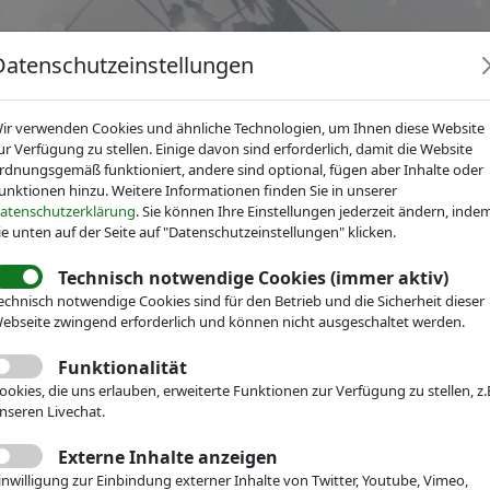
Datenschutzeinstellungen
ir verwenden Cookies und ähnliche Technologien, um Ihnen diese Website
ur Verfügung zu stellen. Einige davon sind erforderlich, damit die Website
rdnungsgemäß funktioniert, andere sind optional, fügen aber Inhalte oder
unktionen hinzu. Weitere Informationen finden Sie in unserer
News
Dienstleistungen
Fachgruppen
Über IV
atenschutzerklärung
. Sie können Ihre Einstellungen jederzeit ändern, inde
ie unten auf der Seite auf "Datenschutzeinstellungen" klicken.
Technisch notwendige Cookies (immer aktiv)
r Mikrotechnik
News
Pressemitteilungen
echnisch notwendige Cookies sind für den Betrieb und die Sicherheit dieser
ische Netzwerkpartnersc
ebseite zwingend erforderlich und können nicht ausgeschaltet werden.
ischen EPIC und IVAM
Funktionalität
ookies, die uns erlauben, erweiterte Funktionen zur Verfügung zu stellen, z.
nseren Livechat.
Externe Inhalte anzeigen
inwilligung zur Einbindung externer Inhalte von Twitter, Youtube, Vimeo,