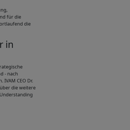
ung,
nd für die
ortlaufend die
r in
rategische
nd - nach
n. IVAM CEO Dr.
über die weitere
 Understanding