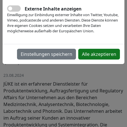
Externe Inhalte anzeigen
Einwilligung zur Einbindung externer Inhalte von Twitter, Youtube,
Vimeo, podcaster.de und anderen Diensten. Diese Dienste können
ihre eigenen Cookies setzen und verarbeiten Ihre Daten
möglicherweise außerhalb der Europäischen Union.
Einstellungen speichern
Alle akzeptieren
Quelle: JÜKE
23.08.2024
JÜKE ist ein erfahrener Dienstleister für
Produktentwicklung, Auftragsfertigung und Regulatory
Affairs für Unternehmen aus den Bereichen
Medizintechnik, Analysentechnik, Biotechnologie,
Labortechnik und Photonik. Das Unternehmen arbeitet
im Auftrag seiner Kunden an innovativer
Produktentwicklung und Systemintegration. Die