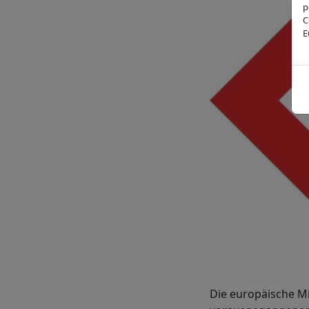
p
C
E
Die europäische Mi