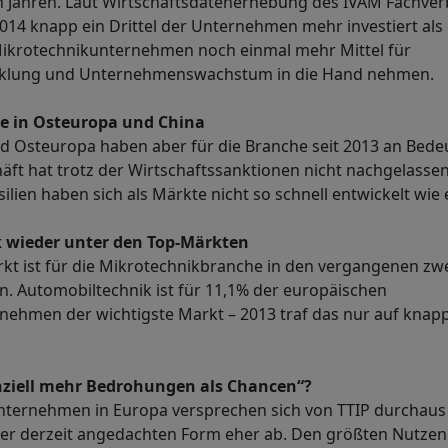
Jahren. Laut Wirtschaftsdatenerhebung des IVAM Fachver
014 knapp ein Drittel der Unternehmen mehr investiert als 
Mikrotechnikunternehmen noch einmal mehr Mittel für
cklung und Unternehmenswachstum in die Hand nehmen.
 in Osteuropa und China
nd Osteuropa haben aber für die Branche seit 2013 an Be
ft hat trotz der Wirtschaftssanktionen nicht nachgelasse
ilien haben sich als Märkte nicht so schnell entwickelt wie 
 wieder unter den Top-Märkten
t ist für die Mikrotechnikbranche in den vergangenen zwe
. Automobiltechnik ist für 11,1% der europäischen
nehmen der wichtigste Markt – 2013 traf das nur auf knap
nziell mehr Bedrohungen als Chancen“?
nternehmen in Europa versprechen sich von TTIP durchaus
der derzeit angedachten Form eher ab. Den größten Nutzen