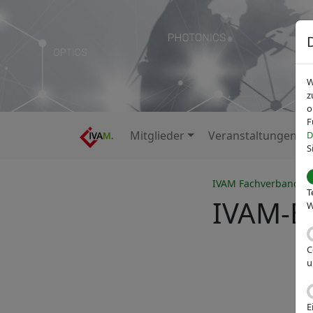
W
z
o
F
Mitglieder
Veranstaltungen
D
S
IVAM Fachverband fü
T
IVAM-B
W
C
u
E