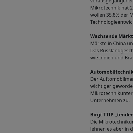
vorausgegangenen 
Mikrotechnik hat 2
wollen 35,8% der 
Technologieentwi
Wachsende Märkte
Märkte in China u
Das Russlandgeschä
wie Indien und Bras
Automobiltechnik
Der Auftomobilmark
wichtiger geworden
Mikrotechnikunter
Unternehmen zu.
Birgt TTIP „tende
Die Mikrotechniku
lehnen es aber in 