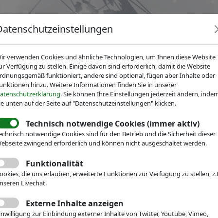
Datenschutzeinstellungen
ir verwenden Cookies und ähnliche Technologien, um Ihnen diese Website
ur Verfügung zu stellen. Einige davon sind erforderlich, damit die Website
rdnungsgemäß funktioniert, andere sind optional, fügen aber Inhalte oder
unktionen hinzu. Weitere Informationen finden Sie in unserer
News
Dienstleistungen
Fachgruppen
Über IV
atenschutzerklärung
. Sie können Ihre Einstellungen jederzeit ändern, inde
ie unten auf der Seite auf "Datenschutzeinstellungen" klicken.
Technisch notwendige Cookies (immer aktiv)
r Mikrotechnik
IVAM Research
Wirtschaftsdaten
echnisch notwendige Cookies sind für den Betrieb und die Sicherheit dieser
efragung 2015
ebseite zwingend erforderlich und können nicht ausgeschaltet werden.
Funktionalität
ookies, die uns erlauben, erweiterte Funktionen zur Verfügung zu stellen, z.
nseren Livechat.
Externe Inhalte anzeigen
inwilligung zur Einbindung externer Inhalte von Twitter, Youtube, Vimeo,