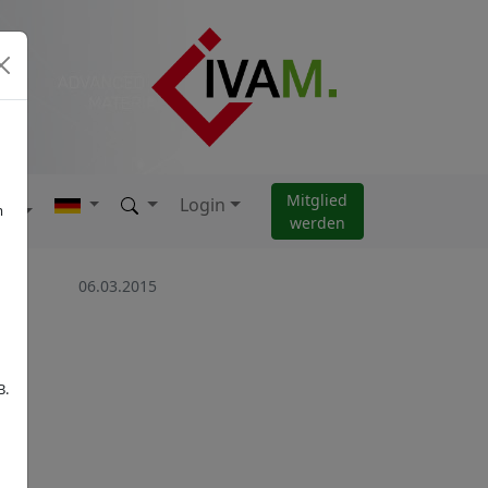
Mitglied
Login
AM
m
werden
06.03.2015
B.