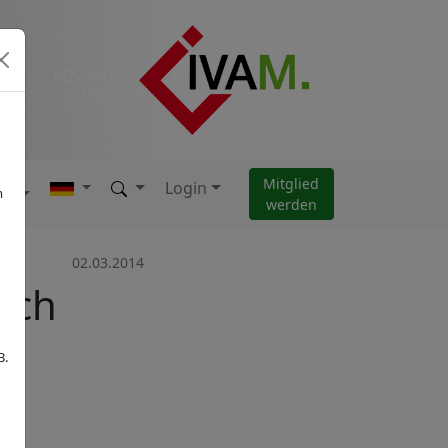
Mitglied
Login
AM
m
werden
02.03.2014
och
B.