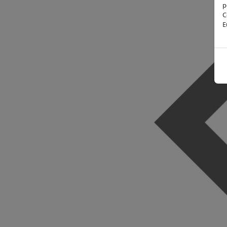
p
C
E