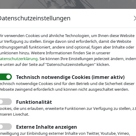
Datenschutzeinstellungen
ir verwenden Cookies und ähnliche Technologien, um Ihnen diese Website
ur Verfügung zu stellen. Einige davon sind erforderlich, damit die Website
rdnungsgemäß funktioniert, andere sind optional, fügen aber Inhalte oder
unktionen hinzu. Weitere Informationen finden Sie in unserer
News
Dienstleistungen
Fachgruppen
Über IV
atenschutzerklärung
. Sie können Ihre Einstellungen jederzeit ändern, inde
ie unten auf der Seite auf "Datenschutzeinstellungen" klicken.
Technisch notwendige Cookies (immer aktiv)
r Mikrotechnik
IVAM Research
Wirtschaftsdaten
echnisch notwendige Cookies sind für den Betrieb und die Sicherheit dieser
n 2020: Hightech-KMU n
ebseite zwingend erforderlich und können nicht ausgeschaltet werden.
keptisch bezüglich
Funktionalität
ookies, die uns erlauben, erweiterte Funktionen zur Verfügung zu stellen, z.
nseren Livechat.
chancen
Externe Inhalte anzeigen
inwilligung zur Einbindung externer Inhalte von Twitter, Youtube, Vimeo,