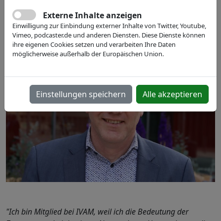
PHIX B.V.
Externe Inhalte anzeigen
LinkedIn-Profil
Einwilligung zur Einbindung externer Inhalte von Twitter, Youtube,
Vimeo, podcaster.de und anderen Diensten. Diese Dienste können
ihre eigenen Cookies setzen und verarbeiten Ihre Daten
möglicherweise außerhalb der Europäischen Union.
Einstellungen speichern
Alle akzeptieren
"Ich bin Mitglied bei IVAM, weil ich die Bedeutung der