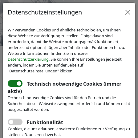
Datenschutzeinstellungen
Wir verwenden Cookies und ähnliche Technologien, um Ihnen
diese Website zur Verfügung zu stellen. Einige davon sind
erforderlich, damit die Website ordnungsgemäß funktioniert,
andere sind optional, fügen aber Inhalte oder Funktionen hinzu.
Weitere Informationen finden Sie in unserer
Datenschutzerklärung
. Sie können Ihre Einstellungen jederzeit
ändern, indem Sie unten auf der Seite auf
"Datenschutzeinstellungen" klicken.
Technisch notwendige Cookies (immer
IVAM Fachverband für Mikrotechnik
aktiv)
Veranstaltungen
Messe-Teilnahme
Technisch notwendige Cookies sind für den Betrieb und die
Specialty Coating Systems -
Sicherheit dieser Webseite zwingend erforderlich und können nicht
ausgeschaltet werden.
World Headquarters
Funktionalität
Führender Anbieter für konforme
Cookies, die uns erlauben, erweiterte Funktionen zur Verfügung zu
Beschichtungsservices und Technologien
stellen, z.B. unseren Livechat.