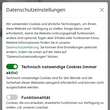
Datenschutzeinstellungen
Wir verwenden Cookies und ähnliche Technologien, um Ihnen
diese Website zur Verfügung zu stellen. Einige davon sind
erforderlich, damit die Website ordnungsgemäß funktioniert,
andere sind optional, fügen aber Inhalte oder Funktionen hinzu.
Weitere Informationen finden Sie in unserer
Datenschutzerklärung
. Sie können Ihre Einstellungen jederzeit
ändern, indem Sie unten auf der Seite auf
"Datenschutzeinstellungen" klicken.
IVAM Fachverband für Mikrotechnik
News
Pressemitteilungen
Technisch notwendige Cookies (immer
Mikro- und Nanotechnologien
aktiv)
Technisch notwendige Cookies sind für den Betrieb und die
für industrielle Anwendungen
Sicherheit dieser Webseite zwingend erforderlich und können nicht
sind Themen auf der
ausgeschaltet werden.
HANNOVER MESSE
Funktionalität
Cookies, die uns erlauben, erweiterte Funktionen zur Verfügung zu
stellen, z.B. unseren Livechat.