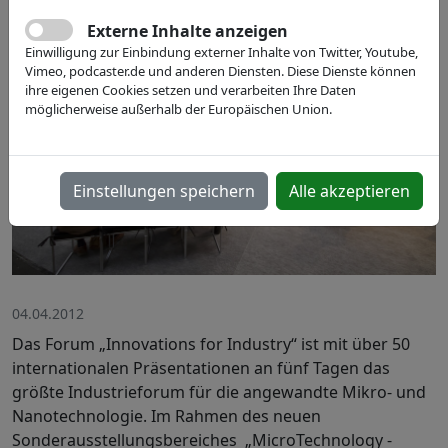
Externe Inhalte anzeigen
Einwilligung zur Einbindung externer Inhalte von Twitter, Youtube,
Vimeo, podcaster.de und anderen Diensten. Diese Dienste können
ihre eigenen Cookies setzen und verarbeiten Ihre Daten
möglicherweise außerhalb der Europäischen Union.
Einstellungen speichern
Alle akzeptieren
04.04.2012
Das Forum „Innovations for Industry“ ist mit über 50
internationalen Präsentationen an fünf Tagen das
größte Industrieforum für die angewandte Mikro- und
Nanotechnologie. Im Rahmen des neuen
Sonderausstellungsbereiches „MicroTechnology -