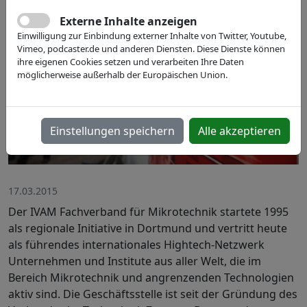
Externe Inhalte anzeigen
Einwilligung zur Einbindung externer Inhalte von Twitter, Youtube,
Vimeo, podcaster.de und anderen Diensten. Diese Dienste können
ihre eigenen Cookies setzen und verarbeiten Ihre Daten
möglicherweise außerhalb der Europäischen Union.
Einstellungen speichern
Alle akzeptieren
17.03.2015
Der IVAM Fachverband für Mikrotechnik startete 1995
als regionale Initiative in Dortmund und vertritt heute
als führendes internationales Hightech-Netzwerk
Unternehmen und Institute aus aller Welt, die im
Bereich Mikrotechnik und angrenzenden Technologien
aktiv sind. Die Geschäftsstelle ist seit der Gründung des