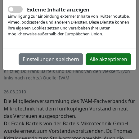
Externe Inhalte anzeigen
Einwilligung zur Einbindung externer Inhalte von Twitter, Youtube,
Vimeo, podcaster.de und anderen Diensten. Diese Dienste können
ihre eigenen Cookies setzen und verarbeiten Ihre Daten
möglicherweise außerhalb der Europäischen Union.
Der neu gewählte Vorstand des IVAM Fachverbands für
Einstellungen speichern
Alle akzeptieren
Mikrotechnik: Dr. Olaf Kiesewetter, Dr. Lutz Aschke, Dr. Thomas
Kritzler, Dr. Frank Bartels und Dr. Hans van den Vlekkert. (von
links nach rechts.) Quelle: IVAM
26.03.2010
Die Mitgliederversammlung des IVAM-Fachverbands für
Mikrotechnik hat dem fünfköpfigen Vorstand erneut
das Vertrauen ausgesprochen.
Dr. Frank Bartels von der Bartels Mikrotechnik GmbH
wurde erneut zum Vorstandsvorsitzenden, Dr. Thomas
Kritzler wurde zum Stellvertreter gewählt. Auch die