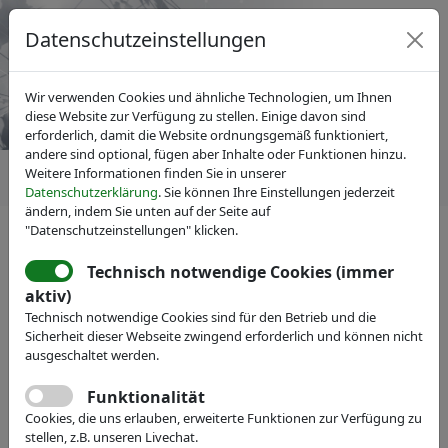
Datenschutzeinstellungen
Wir verwenden Cookies und ähnliche Technologien, um Ihnen
diese Website zur Verfügung zu stellen. Einige davon sind
erforderlich, damit die Website ordnungsgemäß funktioniert,
andere sind optional, fügen aber Inhalte oder Funktionen hinzu.
Weitere Informationen finden Sie in unserer
Datenschutzerklärung
. Sie können Ihre Einstellungen jederzeit
ändern, indem Sie unten auf der Seite auf
"Datenschutzeinstellungen" klicken.
IVAM Fachverband für Mikrotechnik
News
Pressemitteilungen
Technisch notwendige Cookies (immer
IVAM Research stellt
aktiv)
Technisch notwendige Cookies sind für den Betrieb und die
internationalen Fachkreisen
Sicherheit dieser Webseite zwingend erforderlich und können nicht
neue Deutschland-Studie zur
ausgeschaltet werden.
Mikro- und Nanotechnik vor
Funktionalität
Cookies, die uns erlauben, erweiterte Funktionen zur Verfügung zu
stellen, z.B. unseren Livechat.