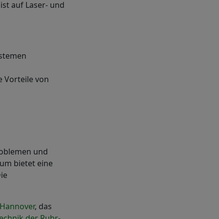
st auf Laser- und
ystemen
e Vorteile von
Problemen und
um bietet eine
ie
 Hannover
, das
echnik der Ruhr-