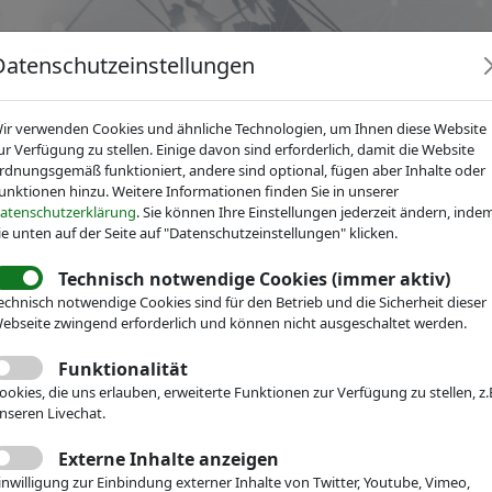
Datenschutzeinstellungen
ir verwenden Cookies und ähnliche Technologien, um Ihnen diese Website
ur Verfügung zu stellen. Einige davon sind erforderlich, damit die Website
rdnungsgemäß funktioniert, andere sind optional, fügen aber Inhalte oder
unktionen hinzu. Weitere Informationen finden Sie in unserer
News
Dienstleistungen
Fachgruppen
Über IV
atenschutzerklärung
. Sie können Ihre Einstellungen jederzeit ändern, inde
ie unten auf der Seite auf "Datenschutzeinstellungen" klicken.
Technisch notwendige Cookies (immer aktiv)
r Mikrotechnik
News
Pressemitteilungen
echnisch notwendige Cookies sind für den Betrieb und die Sicherheit dieser
rum am 14.3 in Aachen:
ebseite zwingend erforderlich und können nicht ausgeschaltet werden.
chnologie - Tool für eine
Funktionalität
ookies, die uns erlauben, erweiterte Funktionen zur Verfügung zu stellen, z.
nseren Livechat.
effiziente Zukunft?
Externe Inhalte anzeigen
inwilligung zur Einbindung externer Inhalte von Twitter, Youtube, Vimeo,