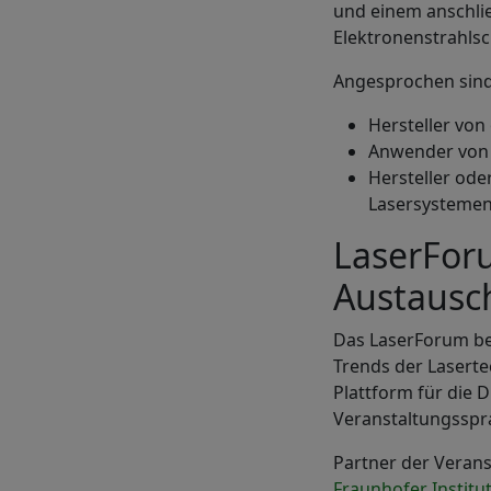
und einem anschlie
Elektronenstrahlsc
Angesprochen sind.
Hersteller vo
Anwender von 
Hersteller ode
Lasersystemen
LaserForu
Austausch
Das LaserForum be
Trends der Lasert
Plattform für die 
Veranstaltungsspra
Partner der Verans
Fraunhofer Institu