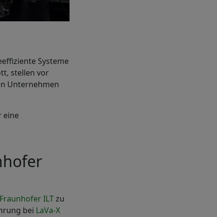
eeffiziente Systeme
, stellen vor
 von Unternehmen
r eine
nhofer
Fraunhofer ILT
zu
ührung bei
LaVa-X