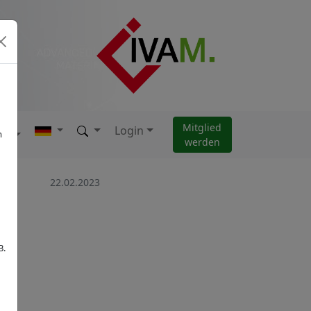
Mitglied
Login
AM
m
werden
22.02.2023
B.