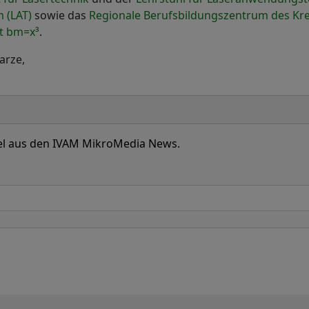
 (LAT)
sowie das
Regionale Berufsbildungszentrum des Kre
kt bm=x³
.
arze,
ikel aus den IVAM MikroMedia News.