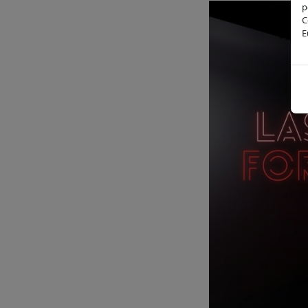
p
C
E