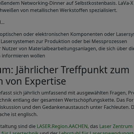
ßendem Networking-Dinner auf Selbstkostenbasis. LaVa-X i
hweißen von metallischen Werkstoffen spezialisiert.
..
n optischen oder elektronischen Komponenten oder Lasers
Lasersystemen zur Produktion oder bei Messprozessen
r Nutzer von Materialbearbeitungsanlagen, die sich über di
 informieren wollen
m: Jährlicher Treffpunkt zum
 von Expertise
fasst sich jährlich umfassend mit ausgewählten Fragen, 
echnik entlang der gesamten Wertschöpfungskette. Das For
Diskussion und den Gedankenaustausch unter Fachleuten. D
che ist englisch.
taltung sind die
LASER.Region.AACHEN
, das
Laser Zentrum
t für Lasertechnik
und der
Lehrstuhl für Laseranwendungst