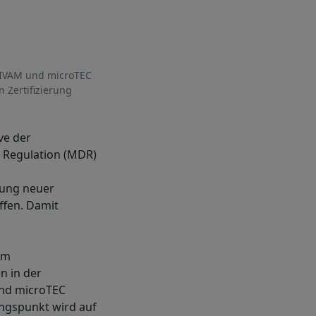
 IVAM und microTEC
 Zertifizierung
ve der
e Regulation (MDR)
bung neuer
ffen. Damit
um
n in der
und microTEC
ngspunkt wird auf