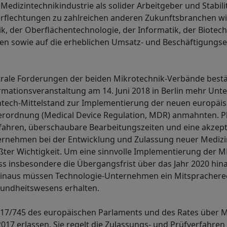
Medizintechnikindustrie als solider Arbeitgeber und Stabili
erflechtungen zu zahlreichen anderen Zukunftsbranchen wi
, der Oberflächentechnologie, der Informatik, der Biotec
n sowie auf die erheblichen Umsatz- und Beschäftigungsef
ale Forderungen der beiden Mikrotechnik-Verbände bestätig
rmationsveranstaltung am 14. Juni 2018 in Berlin mehr Unt
ghtech-Mittelstand zur Implementierung der neuen europäi
rordnung (Medical Device Regulation, MDR) anmahnten. P
hren, überschaubare Bearbeitungszeiten und eine akzepta
ernehmen bei der Entwicklung und Zulassung neuer Mediz
ßter Wichtigkeit. Um eine sinnvolle Implementierung der 
s insbesondere die Übergangsfrist über das Jahr 2020 hin
inaus müssen Technologie-Unternehmen ein Mitsprachere
undheitswesens erhalten.
17/745 des europäischen Parlaments und des Rates über 
2017 erlassen. Sie regelt die Zulassungs- und Prüfverfahren