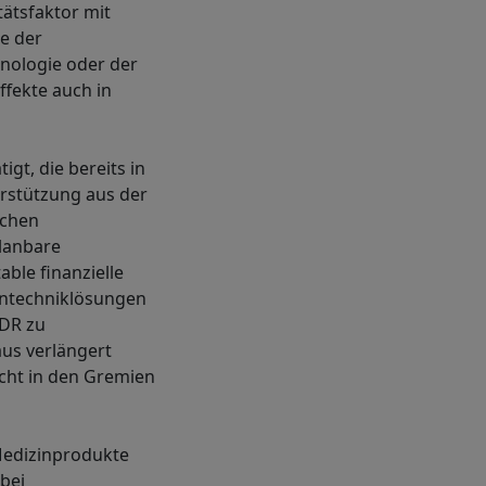
tätsfaktor mit
e der
hnologie oder der
fekte auch in
t, die bereits in
erstützung aus der
schen
lanbare
ble finanzielle
intechniklösungen
MDR zu
aus verlängert
cht in den Gremien
Medizinprodukte
 bei