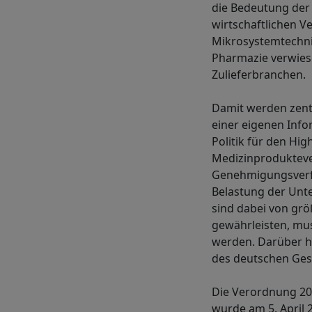
die Bedeutung der 
wirtschaftlichen V
Mikrosystemtechnik
Pharmazie verwiese
Zulieferbranchen.
Damit werden zentr
einer eigenen Info
Politik für den Hi
Medizinprodukteve
Genehmigungsverfa
Belastung der Unt
sind dabei von grö
gewährleisten, mus
werden. Darüber h
des deutschen Ges
Die Verordnung 20
wurde am 5. April 