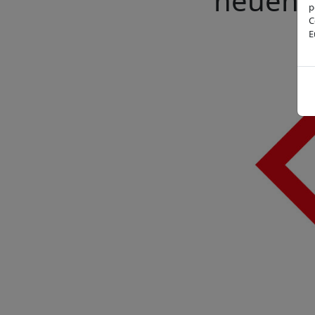
neuen E
p
C
E