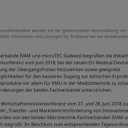
sundheitssektor werden bei der gemeinsamen Veranstaltung von
-MDR informieren und Lösungen für Probleme bei der anstehenden
Verbände IVAM und microTEC Südwest begrüßen die Initiati
rkonferenz vom Juni 2018, bei der neuen EU Medical Devic
rung der Übergangsfristen hinzuwirken sowie geeignete
lichkeiten für den besseren Zugang zur klinischen Erpro
nprodukte vor allem für KMU in der Medizintechnik zu scha
orderungen der beiden Fachverbände unterstrichen.
 Wirtschaftsministerkonferenz vom 27. und 28. Juni 2018 z
t „Transfer- und Markteintrittsförderung von Innovatione
erden von den beiden Mikrotechnik-Fachverbänden IVAM 
h begrüßt. Im Beschluss zum entsprechenden Tagesordnu