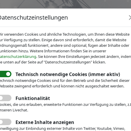
Datenschutzeinstellungen
ir verwenden Cookies und ähnliche Technologien, um Ihnen diese Website
ur Verfügung zu stellen. Einige davon sind erforderlich, damit die Website
rdnungsgemäß funktioniert, andere sind optional, fügen aber Inhalte oder
unktionen hinzu. Weitere Informationen finden Sie in unserer
News
Dienstleistungen
Fachgruppen
Über IV
atenschutzerklärung
. Sie können Ihre Einstellungen jederzeit ändern, inde
ie unten auf der Seite auf "Datenschutzeinstellungen" klicken.
Technisch notwendige Cookies (immer aktiv)
r Mikrotechnik
News
Pressemitteilungen
echnisch notwendige Cookies sind für den Betrieb und die Sicherheit dieser
echnik-Verbände begrü
ebseite zwingend erforderlich und können nicht ausgeschaltet werden.
ve der
Funktionalität
ookies, die uns erlauben, erweiterte Funktionen zur Verfügung zu stellen, z.
nseren Livechat.
aftsministerkonferenz z
Externe Inhalte anzeigen
inwilligung zur Einbindung externer Inhalte von Twitter, Youtube, Vimeo,