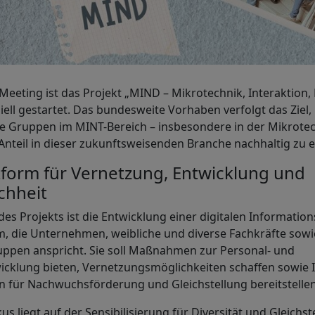
-Meeting ist das Projekt „MIND – Mikrotechnik, Interaktion
iziell gestartet. Das bundesweite Vorhaben verfolgt das Zie
e Gruppen im MINT-Bereich – insbesondere in der Mikrotech
Anteil in dieser zukunftsweisenden Branche nachhaltig zu 
ttform für Vernetzung, Entwicklung und
chheit
es Projekts ist die Entwicklung einer digitalen Information
, die Unternehmen, weibliche und diverse Fachkräfte sowi
uppen anspricht. Sie soll Maßnahmen zur Personal- und
icklung bieten, Vernetzungsmöglichkeiten schaffen sowie 
n für Nachwuchsförderung und Gleichstellung bereitstellen
s liegt auf der Sensibilisierung für Diversität und Gleichst