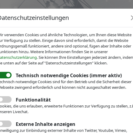
Datenschutzeinstellungen
ir verwenden Cookies und ähnliche Technologien, um Ihnen diese Website
ur Verfügung zu stellen. Einige davon sind erforderlich, damit die Website
rdnungsgemäß funktioniert, andere sind optional, fügen aber Inhalte oder
unktionen hinzu. Weitere Informationen finden Sie in unserer
News
Dienstleistungen
Fachgruppen
Über IV
atenschutzerklärung
. Sie können Ihre Einstellungen jederzeit ändern, inde
ie unten auf der Seite auf "Datenschutzeinstellungen" klicken.
Technisch notwendige Cookies (immer aktiv)
r Mikrotechnik
News
Pressemitteilungen
echnisch notwendige Cookies sind für den Betrieb und die Sicherheit dieser
auen und Vielfalt in der
ebseite zwingend erforderlich und können nicht ausgeschaltet werden.
chnik: MIND – Mikrotech
Funktionalität
ookies, die uns erlauben, erweiterte Funktionen zur Verfügung zu stellen, z.
nseren Livechat.
tion, Neue Perspektiven
Externe Inhalte anzeigen
inwilligung zur Einbindung externer Inhalte von Twitter, Youtube, Vimeo,