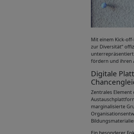
Mit einem Kick-off
zur Diversität“ off
unterrepräsentiert
fördern und ihren 
Digitale Pla
Chancenglei
Zentrales Element d
Austauschplattform
marginalisierte Gr
Organisationsentw
Bildungsmaterialie
Ein besonderer Foku