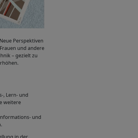
, Neue Perspektiven
l, Frauen und andere
nik – gezielt zu
erhöhen.
s-, Lern- und
e weitere
Informations- und
.
ellung in der