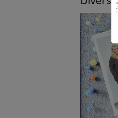
Diversit
p
C
E