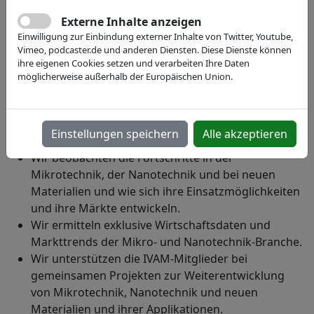
Externe Inhalte anzeigen
Einwilligung zur Einbindung externer Inhalte von Twitter, Youtube,
Vimeo, podcaster.de und anderen Diensten. Diese Dienste können
ihre eigenen Cookies setzen und verarbeiten Ihre Daten
möglicherweise außerhalb der Europäischen Union.
Marktdaten, Projekte und Beratung
Einstellungen speichern
Alle akzeptieren
Wir beobachten die Fortschritte in der
Mikrotechnik, der Nanotechnik und bei neuen
Materialien und wie sich ihre Einsatzmöglichkeiten
und ihre Märkte entwickeln.
Wir ermitteln exklusive Wirtschaftsdaten und
Markttrends der Mikro- und Nanotechnik-Branche.
Wir unterstützen die IVAM-Mitglieder bei
gemeinsamen Projekten zur Weiterentwicklung
von Mikrotechnik, Nanotechnik und neuen
Materialien und ihrer Applikationen.