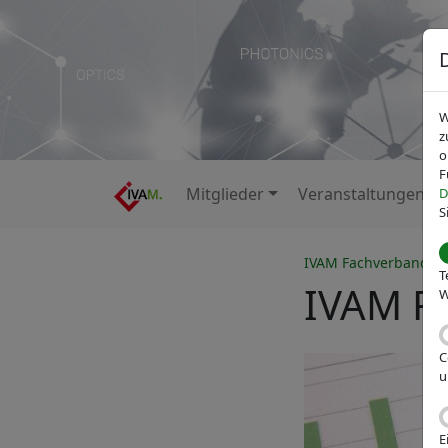
W
z
o
F
Mitglieder
Veranstaltungen
D
S
IVAM Fachverband fü
T
IVAM R
W
C
u
E