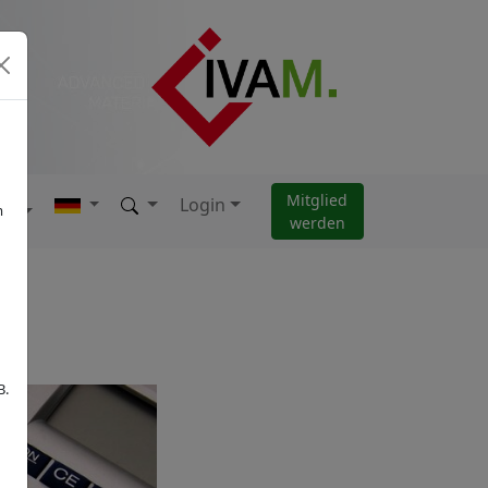
Mitglied
Login
AM
m
werden
B.