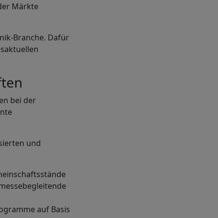
 der Märkte
nik-Branche. Dafür
esaktuellen
ften
en bei der
ante
sierten und
meinschaftsstände
 messebegleitende
rogramme auf Basis