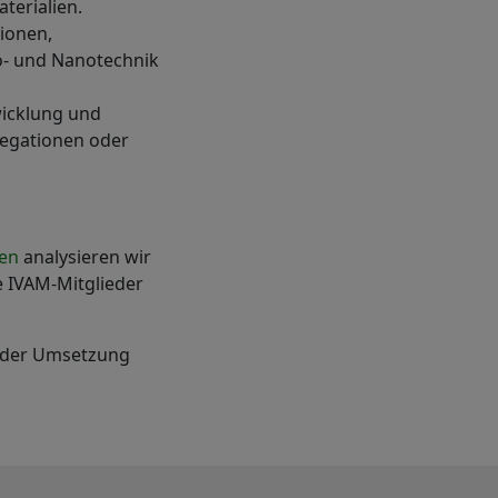
terialien.
ionen,
- und Nanotechnik
wicklung und
legationen oder
en
analysieren wir
 IVAM-Mitglieder
i der Umsetzung