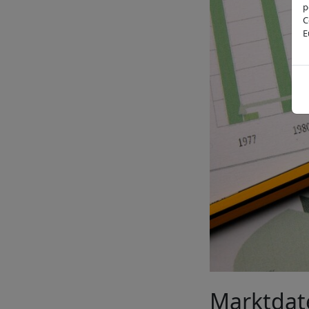
p
C
E
Marktdat