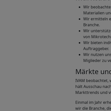
Wir beobachten
Materialien un
Wir ermitteln 
Branche.
Wir unterstüt
von Mikrotechn
Wir bieten ind
Auftraggeber.
Wir nutzen uns
Miglieder zu v
Märkte und
IVAM beobachtet, w
hält Ausschau nach
Markttrends und v
Einmal im Jahr erh
wir die Branche, d