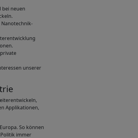
d bei neuen
ckeln.
d Nanotechnik-
iterentwicklung
ionen.
 private
nteressen unserer
trie
eiterentwickeln,
n Applikationen,
 Europa. So können
 Politik immer