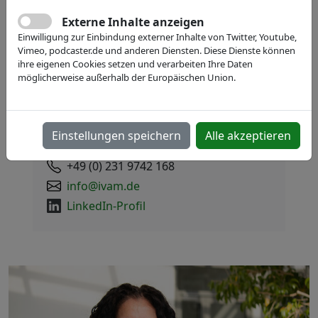
Externe Inhalte anzeigen
Einwilligung zur Einbindung externer Inhalte von Twitter, Youtube,
Vimeo, podcaster.de und anderen Diensten. Diese Dienste können
ihre eigenen Cookies setzen und verarbeiten Ihre Daten
möglicherweise außerhalb der Europäischen Union.
Tim Merforth
Einstellungen speichern
Alle akzeptieren
Managing Director
+49 (0) 231 9742 168
info@ivam.de
LinkedIn-Profil