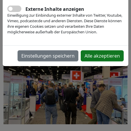
07.02. - 09.02.2023
Externe Inhalte anzeigen
Einwilligung zur Einbindung externer Inhalte von Twitter, Youtube,
Anaheim Convention Center, CA, US
Vimeo, podcaster.de und anderen Diensten. Diese Dienste können
ihre eigenen Cookies setzen und verarbeiten Ihre Daten
Jetzt anmelden
möglicherweise außerhalb der Europäischen Union.
Einstellungen speichern
Alle akzeptieren