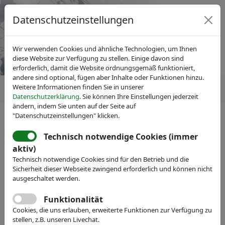
Datenschutzeinstellungen
Wir verwenden Cookies und ähnliche Technologien, um Ihnen
diese Website zur Verfügung zu stellen. Einige davon sind
erforderlich, damit die Website ordnungsgemäß funktioniert,
andere sind optional, fügen aber Inhalte oder Funktionen hinzu.
Weitere Informationen finden Sie in unserer
Datenschutzerklärung
. Sie können Ihre Einstellungen jederzeit
ändern, indem Sie unten auf der Seite auf
"Datenschutzeinstellungen" klicken.
Technisch notwendige Cookies (immer
IVAM Fachverband für Mikrotechnik
aktiv)
Veranstaltungen
Technisch notwendige Cookies sind für den Betrieb und die
Sicherheit dieser Webseite zwingend erforderlich und können nicht
MD&M West 2023
ausgeschaltet werden.
Medical Design & Manufacturing - IVAM
Funktionalität
präsentiert Sonderbereich Micro Nanotech
Cookies, die uns erlauben, erweiterte Funktionen zur Verfügung zu
stellen, z.B. unseren Livechat.
in Halle C