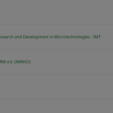
ope 2027
echnik
e
 Dienstleistungen
schichtungen
 Research and Development in Microtechnologies - IMT
ronik
nologien
ogie
RW e.V. (NRWO!)
dling
genbau