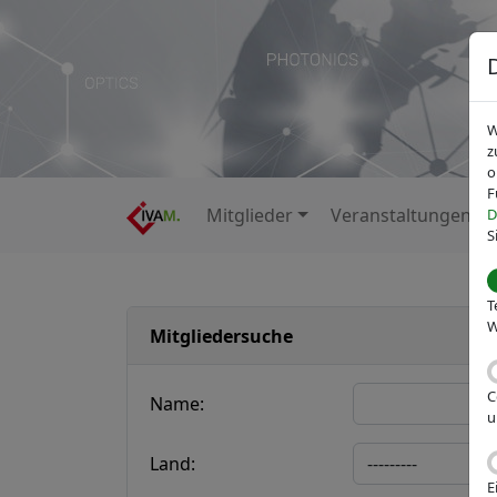
W
z
o
F
Mitglieder
Veranstaltungen
D
S
T
W
Mitgliedersuche
C
Name:
u
Land:
E