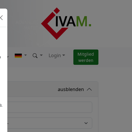
Mitglied
Login
AM
m
werden
ausblenden
B.