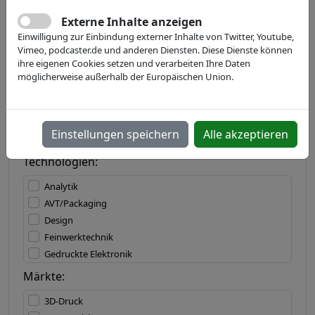
Externe Inhalte anzeigen
Einwilligung zur Einbindung externer Inhalte von Twitter, Youtube,
Land:
Vimeo, podcaster.de und anderen Diensten. Diese Dienste können
ihre eigenen Cookies setzen und verarbeiten Ihre Daten
möglicherweise außerhalb der Europäischen Union.
Bundesland:
Einstellungen speichern
Alle akzeptieren
Technologien:
Analytik
AVT/Packaging
Design
Feinwerktechnik
Gedruckte Elektronik
IT/Software
Märkte:
Lasertechnik
3D-Druck
Materialbearbeitung