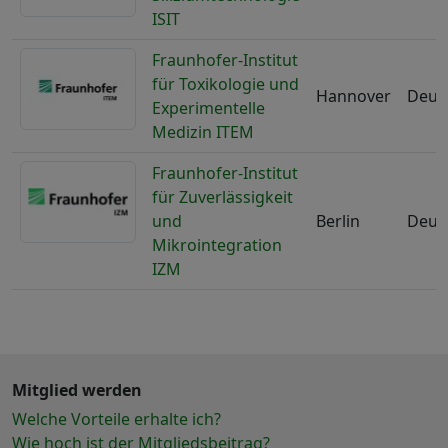
ISIT
Fraunhofer-Institut
für Toxikologie und
Hannover
Deut
Experimentelle
Medizin ITEM
Fraunhofer-Institut
für Zuverlässigkeit
und
Berlin
Deut
Mikrointegration
IZM
Mitglied werden
Welche Vorteile erhalte ich?
Wie hoch ist der Mitgliedsbeitrag?