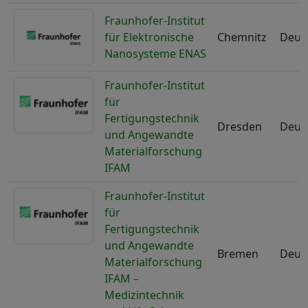
Fraunhofer-Institut
für Elektronische
Chemnitz
Deut
Nanosysteme ENAS
Fraunhofer-Institut
für
Fertigungstechnik
Dresden
Deut
und Angewandte
Materialforschung
IFAM
Fraunhofer-Institut
für
Fertigungstechnik
und Angewandte
Bremen
Deut
Materialforschung
IFAM –
Medizintechnik