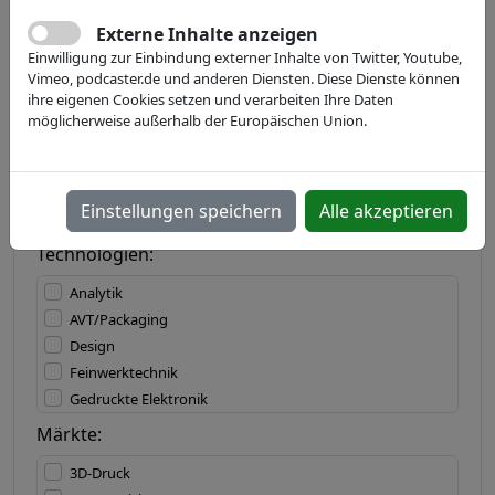
Externe Inhalte anzeigen
Einwilligung zur Einbindung externer Inhalte von Twitter, Youtube,
Land:
Vimeo, podcaster.de und anderen Diensten. Diese Dienste können
ihre eigenen Cookies setzen und verarbeiten Ihre Daten
möglicherweise außerhalb der Europäischen Union.
Bundesland:
Einstellungen speichern
Alle akzeptieren
Technologien:
Analytik
AVT/Packaging
Design
Feinwerktechnik
Gedruckte Elektronik
IT/Software
Märkte:
Lasertechnik
3D-Druck
Materialbearbeitung