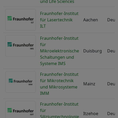
und Life Sciences
Fraunhofer-Institut
für Lasertechnik
Aachen
Deut
ILT
Fraunhofer-Institut
für
Mikroelektronische
Duisburg
Deut
Schaltungen und
Systeme IMS
Fraunhofer-Institut
für Mikrotechnik
Mainz
Deut
und Mikrosysteme
IMM
Fraunhofer-Institut
für
Itzehoe
Deut
Siliziumtechnologie