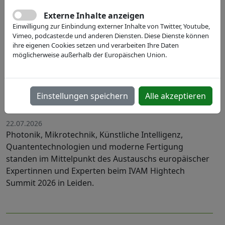
Externe Inhalte anzeigen
Einwilligung zur Einbindung externer Inhalte von Twitter, Youtube,
Vimeo, podcaster.de und anderen Diensten. Diese Dienste können
ihre eigenen Cookies setzen und verarbeiten Ihre Daten
möglicherweise außerhalb der Europäischen Union.
Engineering our Future: Europas
Hightech-Community setzt Impulse
Einstellungen speichern
Alle akzeptieren
für die Life Science-Industrie
22.07.2026
Photonik, Mikrotechnik, Künstliche Intelligenz,
Quantentechnologien und moderne Fertigung
standen im Mittelpunkt des Austauschs europäischer
Expertinnen und Experten beim IVAM Hightech
Summit 2026 in Leiden.