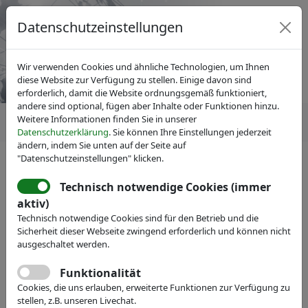
Datenschutzeinstellungen
Wir verwenden Cookies und ähnliche Technologien, um Ihnen
diese Website zur Verfügung zu stellen. Einige davon sind
erforderlich, damit die Website ordnungsgemäß funktioniert,
andere sind optional, fügen aber Inhalte oder Funktionen hinzu.
Weitere Informationen finden Sie in unserer
Datenschutzerklärung
. Sie können Ihre Einstellungen jederzeit
ändern, indem Sie unten auf der Seite auf
"Datenschutzeinstellungen" klicken.
IVAM Fachverband für Mikrotechnik
News
Pressemitteilungen
Technisch notwendige Cookies (immer
IVAM-Produktmarkt auf der
aktiv)
Technisch notwendige Cookies sind für den Betrieb und die
COMPAMED 2019: Keine
Sicherheit dieser Webseite zwingend erforderlich und können nicht
Digitalisierung in der
ausgeschaltet werden.
Medizintechnik ohne
Funktionalität
Cookies, die uns erlauben, erweiterte Funktionen zur Verfügung zu
Mikrotechnologien
stellen, z.B. unseren Livechat.