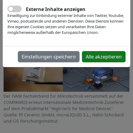
Externe Inhalte anzeigen
Einwilligung zur Einbindung externer Inhalte von Twitter, Youtube,
Vimeo, podcaster.de und anderen Diensten. Diese Dienste können
ihre eigenen Cookies setzen und verarbeiten Ihre Daten
möglicherweise außerhalb der Europäischen Union.
Einstellungen speichern
Alle akzeptieren
Der IVAM Fachverband für Mikrotechnik versammelt auf der
COMPAMED erneut internationale Medizintechnik-Zulieferer
auf dem Produktmarkt "High-tech for Medical Devices"
Quelle: PI Ceramic GmbH, microLIQUID S.L., Hahn-Schickard
und CiS Forschungsinstitut