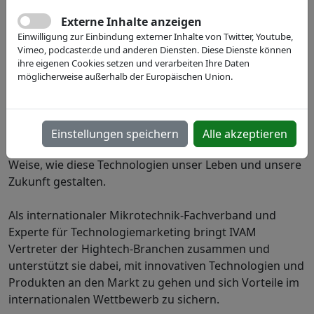
Externe Inhalte anzeigen
Einwilligung zur Einbindung externer Inhalte von Twitter, Youtube,
Vimeo, podcaster.de und anderen Diensten. Diese Dienste können
ihre eigenen Cookies setzen und verarbeiten Ihre Daten
möglicherweise außerhalb der Europäischen Union.
Bei IVAM treffen sich Menschen, die sich für
Einstellungen speichern
Alle akzeptieren
Schlüsseltechnologien begeistern und für die Art und
Weise, wie diese Technologien unser Leben und unsere
Zukunft gestalten.
Als internationaler Mikrotechnik-Fachverband und
Experte für Technologiemarketing bringt IVAM
Vertreter der Hightech-Branchen zusammen und
unterstützt sie dabei, mit innovativen Technologien und
Produkten an den Markt zu gehen und sich Vorteile im
internationalen Wettbewerb zu sichern.