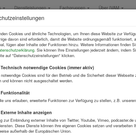
s
Dienstleistungen
Fachgruppen
Über IVAM
chutzeinstellungen
chverband für Mikrotechnik
ketingpreis
nden Cookies und ähnliche Technologien, um Ihnen diese Website zur Verfüg
inige davon sind erforderlich, damit die Website ordnungsgemäß funktioniert, 
nal, fügen aber Inhalte oder Funktionen hinzu. Weitere Informationen finden Si
tenschutzerklärung
. Sie können Ihre Einstellungen jederzeit ändern, indem S
ite auf "Datenschutzeinstellungen" klicken.
M-Marketingpreis
Technisch notwendige Cookies (immer aktiv)
 notwendige Cookies sind für den Betrieb und die Sicherheit dieser Webseite
und mittelständische Unternehmen haben nicht die Ressourcen,
ch und können nicht ausgeschaltet werden.
zerne ausgeben können, um mal eben eine Kampagne
ten. Der IVAM-­Marketingpreis berücksichtigt nicht zuletzt auch,
Funktionalität
eine Unternehmen mit schmalem Budget diesen Planeten erobern
ie uns erlauben, erweiterte Funktionen zur Verfügung zu stellen, z.B. unseren
 Dass das geht, sehen Sie an den bisherigen Gewinnern des IVAM-
ngpreises!
Externe Inhalte anzeigen
ng zur Einbindung externer Inhalte von Twitter, Youtube, Vimeo, podcaster.de 
iensten. Diese Dienste können ihre eigenen Cookies setzen und verarbeiten I
y 2019
weise außerhalb der Europäischen Union.