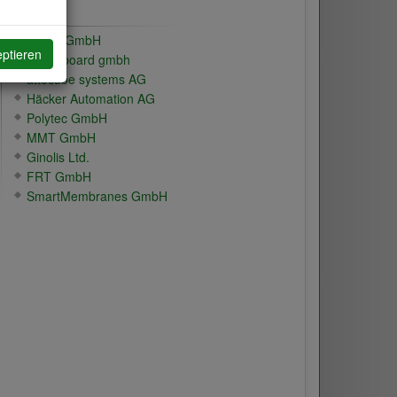
Links
Aceos GmbH
eptieren
alpha-board gmbh
attocube systems AG
Häcker Automation AG
Polytec GmbH
MMT GmbH
Ginolis Ltd.
FRT GmbH
SmartMembranes GmbH