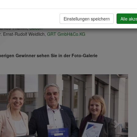
örg Brück,
Fleet Events GmbH
imone Herrmann,
TechnologieZentrumDortmund GmbH
anina Lehr,
ruhr:HUB
Einstellungen speichern
Alle akz
arian Lancki,
K. Lancki und M. Lancki Ingenieurbüro
arkus Thamm,
Salcon
r. Ernst-Rudolf Weidlich,
GRT GmbH&Co.KG
herigen Gewinner sehen Sie in der Foto-Galerie
revious
Next