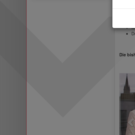
J
S
J
M
M
D
Die bis
P