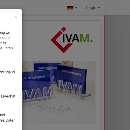
Login
×
ung zu
andere
e in
ie unten
 zwingend
 Livechat.
und
hre Daten