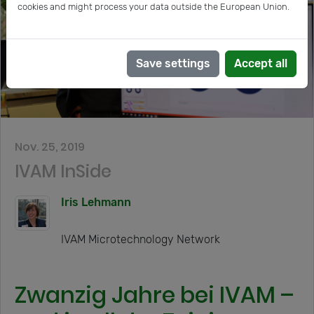
cookies and might process your data outside the European Union.
Save settings
Accept all
Nov. 25, 2019
IVAM InSide
Iris Lehmann
IVAM Microtechnology Network
Zwanzig Jahre bei IVAM –