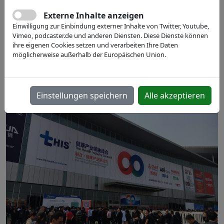
14.05. - 17.05.2019
Externe Inhalte anzeigen
Shanghai, CN
Einwilligung zur Einbindung externer Inhalte von Twitter, Youtube,
Vimeo, podcaster.de und anderen Diensten. Diese Dienste können
National Exhibition and Convention Center (Shanghai):
ihre eigenen Cookies setzen und verarbeiten Ihre Daten
168 East Yinggang Rd.
möglicherweise außerhalb der Europäischen Union.
Shanghai，China
Einstellungen speichern
Alle akzeptieren