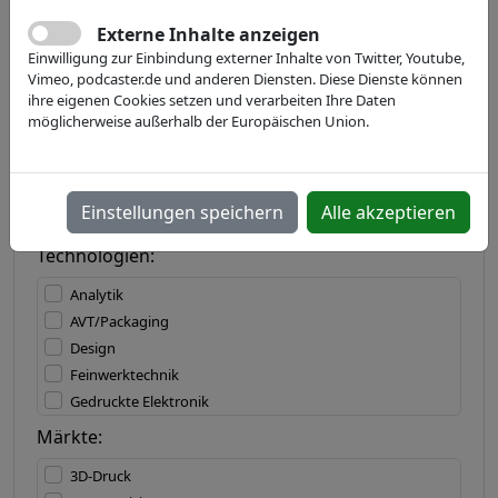
Externe Inhalte anzeigen
Einwilligung zur Einbindung externer Inhalte von Twitter, Youtube,
Land:
Vimeo, podcaster.de und anderen Diensten. Diese Dienste können
ihre eigenen Cookies setzen und verarbeiten Ihre Daten
möglicherweise außerhalb der Europäischen Union.
Bundesland:
Einstellungen speichern
Alle akzeptieren
Technologien:
Analytik
AVT/Packaging
Design
Feinwerktechnik
Gedruckte Elektronik
IT/Software
Märkte:
Lasertechnik
3D-Druck
Materialbearbeitung