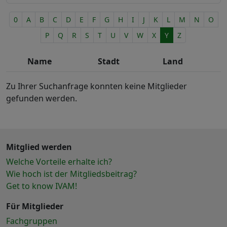
Maschinen- u. Anlagenbau
Quantentechnologie
Medizintechnik
0
A
B
C
D
E
F
G
H
I
J
K
L
M
N
O
RF-MEMS
Mikrosystemtechnik
Sensorik
P
Q
R
S
T
U
V
W
X
Y
Z
Nanotechnik
Simulation
Optische Industrie
Wafer-/Chip-Handling
Name
Stadt
Land
Qualitätssicherung
Werkzeug-/Anlagenbau
Robotik
Zu Ihrer Suchanfrage konnten keine Mitglieder
Sensor-, Mess- u. Regeltechnik
gefunden werden.
Sicherheitstechnik
Smart Care
Smart Home
Spielwaren
Mitglied werden
Stahl-/Metallindustrie
Welche Vorteile erhalte ich?
Telekommunikation
Wie hoch ist der Mitgliedsbeitrag?
Textilindustrie
Get to know IVAM!
Umwelt
Verfahrenstechnik
Für Mitglieder
Verkehrstechnik
Fachgruppen
Wearables