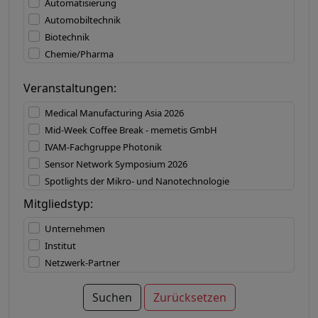
Automatisierung
Materialien
Automobiltechnik
Mechatronik
Biotechnik
MEMS
Chemie/Pharma
Mess-/Prüftechnik
Defense
Mikroaktorik
Veranstaltungen:
Druckindustrie
Mikroelektronik
Elektronik
Mikrofluidik
Medical Manufacturing Asia 2026
Elektrotechnik
Mikromechanik
Mid-Week Coffee Break - memetis GmbH
Energietechnik
Mikromontage
IVAM-Fachgruppe Photonik
Forschung & Entwicklung
Mikrooptik
Sensor Network Symposium 2026
Halbleiterindustrie
Mikroreaktionstechnik
Spotlights der Mikro- und Nanotechnologie
Hausgerätetechnik
Mikrosensorik
Mid-Week Coffee Break - FEMTOPRINT SA
Mitgliedstyp:
Informationstechnik
Nanotechnologie
COMPAMED 2026
Internet of Things
Nicht-technische Dienstleistungen
Unternehmen
MD&M West 2027
Konsumgüter
Oberflächen/Beschichtungen
Institut
Asia Photonics Expo 2027
Kunststoffindustrie
Optoelektronik
Netzwerk-Partner
XPONENTIAL Europe 2027
Lebensmittelindustrie
Organische Elektronik
Logistik
Photonik
Suchen
Zurücksetzen
Luft- und Raumfahrt
Produktionstechnologien