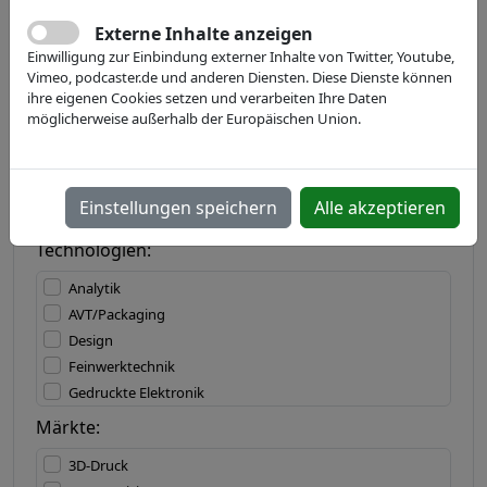
Externe Inhalte anzeigen
Einwilligung zur Einbindung externer Inhalte von Twitter, Youtube,
Land:
Vimeo, podcaster.de und anderen Diensten. Diese Dienste können
ihre eigenen Cookies setzen und verarbeiten Ihre Daten
möglicherweise außerhalb der Europäischen Union.
Bundesland:
Einstellungen speichern
Alle akzeptieren
Technologien:
Analytik
AVT/Packaging
Design
Feinwerktechnik
Gedruckte Elektronik
IT/Software
Märkte:
Lasertechnik
3D-Druck
Materialbearbeitung