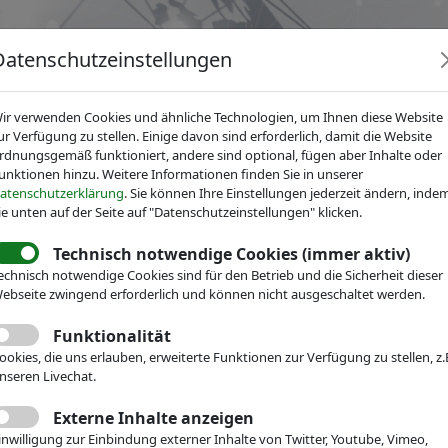
Datenschutzeinstellungen
ir verwenden Cookies und ähnliche Technologien, um Ihnen diese Website
ur Verfügung zu stellen. Einige davon sind erforderlich, damit die Website
rdnungsgemäß funktioniert, andere sind optional, fügen aber Inhalte oder
unktionen hinzu. Weitere Informationen finden Sie in unserer
News
Dienstleistungen
Fachgruppen
Über IV
atenschutzerklärung
. Sie können Ihre Einstellungen jederzeit ändern, inde
ie unten auf der Seite auf "Datenschutzeinstellungen" klicken.
Technisch notwendige Cookies (immer aktiv)
echnisch notwendige Cookies sind für den Betrieb und die Sicherheit dieser
echnik
ebseite zwingend erforderlich und können nicht ausgeschaltet werden.
Veranstaltungen
Messe-Teilnahme
Funktionalität
erband für
ookies, die uns erlauben, erweiterte Funktionen zur Verfügung zu stellen, z.
nseren Livechat.
krotechnik
Externe Inhalte anzeigen
inwilligung zur Einbindung externer Inhalte von Twitter, Youtube, Vimeo,