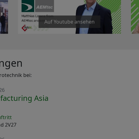
Auf Youtube ansehen
ungen
otechnik bei:
26
acturing Asia
tritt
and 2V27