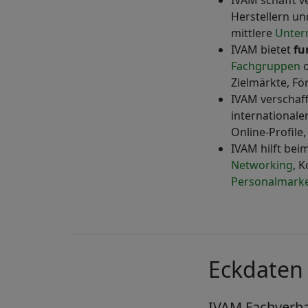
IVAM schafft v
Herstellern u
mittlere
Unte
IVAM bietet
fu
Fachgruppen
o
Zielmärkte, F
IVAM verschaf
international
Online-Profile
IVAM hilft bei
Networking
, 
Personalmarke
Eckdaten
IVAM Fachverba