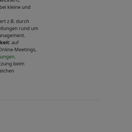
wicklern,
ei kleine und
ert z.B. durch
ellungen rund um
management.
keit
: auf
Online-Meetings,
hungen
.
tzung beim
reichen