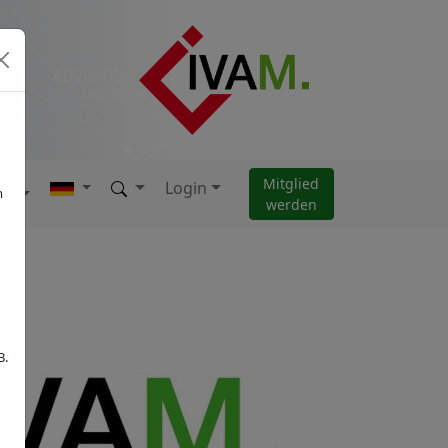
Mitglied
Login
AM
m
werden
B.