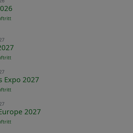
26
026
tritt
27
2027
tritt
27
s Expo 2027
tritt
27
Europe 2027
tritt