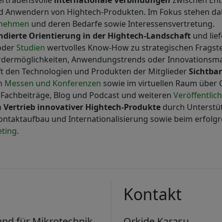
ertrauensvolle
internationale Verbindungen
zwischen Ent
nd Anwendern von Hightech-Produkten. Im Fokus stehen dab
rnehmen
und deren Bedarfe sowie Interessensvertretung.
ndierte Orientierung in der Hightech-Landschaft
und lief
der
Studien
wertvolles Know-How zu strategischen Fragst
ördermöglichkeiten, Anwendungstrends oder Innovations
ft den Technologien und Produkten der Mitglieder
Sichtbar
en
Messen und Konferenzen
sowie im virtuellen Raum über 
, Fachbeiträge, Blog und Podcast und weiteren
Veröffentlic
m
Vertrieb innovativer Hightech-Produkte
durch Unterstü
Kontaktaufbau und Internationalisierung sowie beim erfolg
ting
.
Kontakt
nd für Mikrotechnik
Orkide Karasu