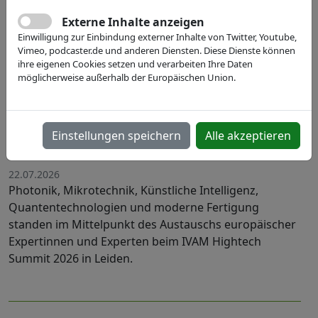
Externe Inhalte anzeigen
Einwilligung zur Einbindung externer Inhalte von Twitter, Youtube,
Vimeo, podcaster.de und anderen Diensten. Diese Dienste können
ihre eigenen Cookies setzen und verarbeiten Ihre Daten
möglicherweise außerhalb der Europäischen Union.
Engineering our Future: Europas
Hightech-Community setzt Impulse
Einstellungen speichern
Alle akzeptieren
für die Life Science-Industrie
22.07.2026
Photonik, Mikrotechnik, Künstliche Intelligenz,
Quantentechnologien und moderne Fertigung
standen im Mittelpunkt des Austauschs europäischer
Expertinnen und Experten beim IVAM Hightech
Summit 2026 in Leiden.