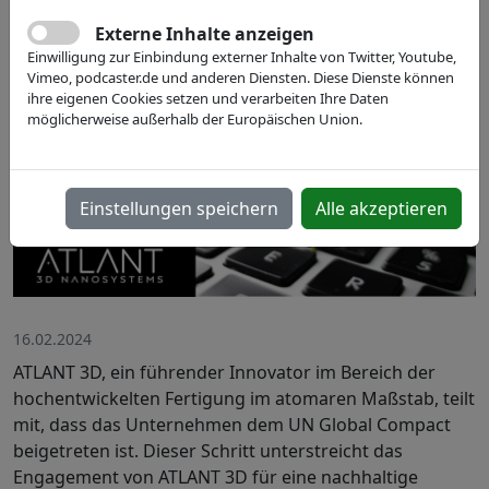
Externe Inhalte anzeigen
Einwilligung zur Einbindung externer Inhalte von Twitter, Youtube,
Vimeo, podcaster.de und anderen Diensten. Diese Dienste können
ihre eigenen Cookies setzen und verarbeiten Ihre Daten
möglicherweise außerhalb der Europäischen Union.
Einstellungen speichern
Alle akzeptieren
16.02.2024
ATLANT 3D, ein führender Innovator im Bereich der
hochentwickelten Fertigung im atomaren Maßstab, teilt
mit, dass das Unternehmen dem UN Global Compact
beigetreten ist. Dieser Schritt unterstreicht das
Engagement von ATLANT 3D für eine nachhaltige