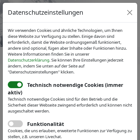
Datenschutzeinstellungen
Wir verwenden Cookies und ähnliche Technologien, um Ihnen
diese Website zur Verfügung zu stellen. Einige davon sind
erforderlich, damit die Website ordnungsgemäß funktioniert,
andere sind optional, fügen aber Inhalte oder Funktionen hinzu.
Weitere Informationen finden Sie in unserer
Datenschutzerklärung
. Sie können Ihre Einstellungen jederzeit
ändern, indem Sie unten auf der Seite auf
"Datenschutzeinstellungen" klicken.
IVAM Fachverband für Mikrotechnik
News
ATLANT 3D verpflichtet sich zu
Technisch notwendige Cookies (immer
aktiv)
einer abfallfreien
Technisch notwendige Cookies sind für den Betrieb und die
Nanofabrikation für eine
Sicherheit dieser Webseite zwingend erforderlich und können nicht
ausgeschaltet werden.
nachhaltige Zukunft.
Funktionalität
Cookies, die uns erlauben, erweiterte Funktionen zur Verfügung zu
stellen, z.B. unseren Livechat.