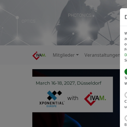
W
z
o
F
Mitglieder
Veranstaltungen
D
S
T
W
C
u
E