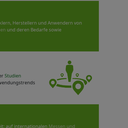
cklern, Herstellern und Anwendern von
men
und deren Bedarfe sowie
er
Studien
Anwendungstrends
t: auf internationalen
Messen und