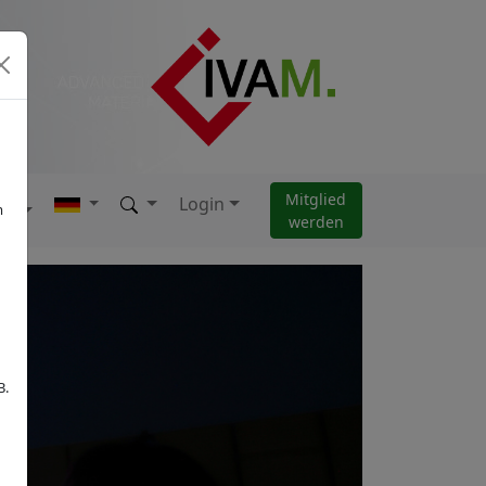
Mitglied
Login
AM
m
werden
B.