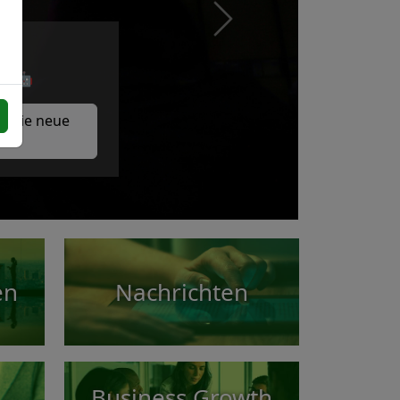
Next
⚙️ 🤖
n Sie neue
en
Nachrichten
Business Growth