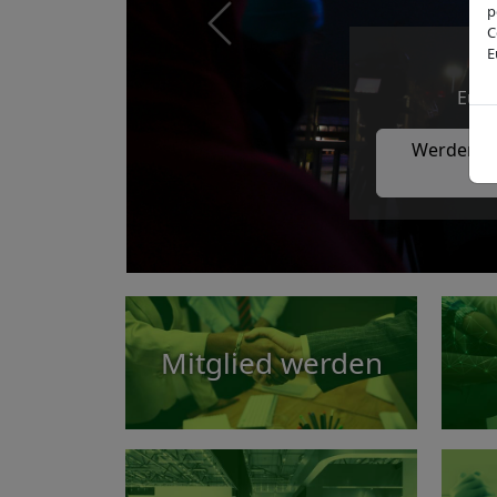
p
C
Previous
E
Euro
Werden Si
Mitglied werden