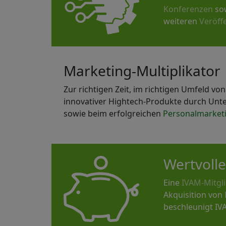
Konferenzen
sow
weiteren
Veröff
Marketing-Multiplikator
Zur richtigen Zeit, im richtigen Umfeld v
innovativer Hightech-Produkte durch Unt
sowie beim erfolgreichen
Personalmarket
Wertvolle
Eine
IVAM-Mitgl
Akquisition von
beschleunigt IV