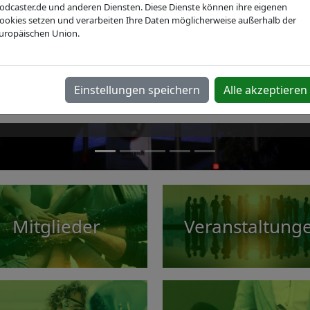
odcaster.de und anderen Diensten. Diese Dienste können ihre eigenen
ookies setzen und verarbeiten Ihre Daten möglicherweise außerhalb der
uropäischen Union.
XPONENTIAL Europe 2027
päische Leitmesse für autonome Technologien & Robotik. 
Einstellungen speichern
Alle akzeptieren
e Teil der XPONENTIAL Europe 2027 mit IVAM und entdecke
Geschäftsfelder!
Mitglieder
Veranstaltung