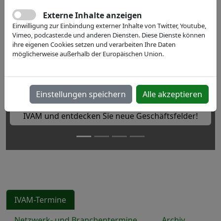
Externe Inhalte anzeigen
Einwilligung zur Einbindung externer Inhalte von Twitter, Youtube,
Vimeo, podcaster.de und anderen Diensten. Diese Dienste können
ihre eigenen Cookies setzen und verarbeiten Ihre Daten
Previous
Next
XPONENTIAL Europe 2027
möglicherweise außerhalb der Europäischen Union.
Europäische Leitmesse für autonome Technologien &
Robotik. ⚙️ 🤖
Einstellungen speichern
Alle akzeptieren
Werden Sie Teil der XPONENTIAL Europe 2027 mit
IVAM und entdecken Sie neue Geschäftsfelder!
IVAM-Termine
Netzwerk- und Branchentermine
Archiv