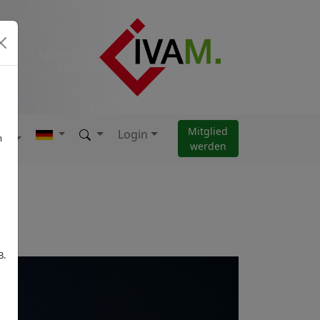
Mitglied
Login
AM
m
werden
B.