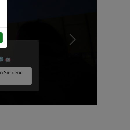
Next
⚙️ 🤖
n Sie neue