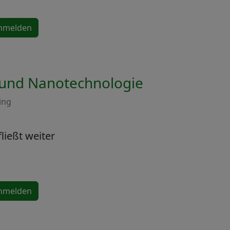
anmelden
- und Nanotechnologie
ing
fließt weiter
anmelden