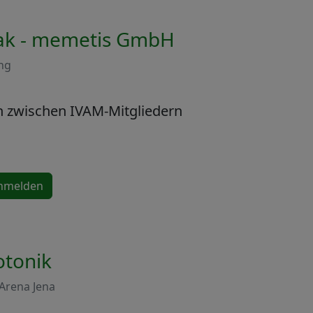
ak - memetis GmbH
ing
h zwischen IVAM-Mitgliedern
anmelden
tonik
-Arena Jena