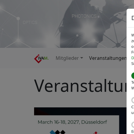
W
z
o
F
Mitglieder
Veranstaltungen
D
S
Veranstaltu
T
W
C
u
E