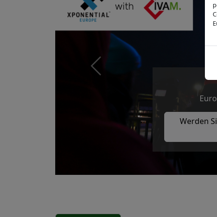
p
C
E
Previous
Euro
Werden Si