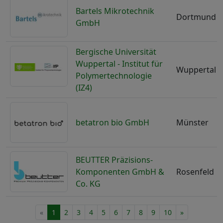
Bartels Mikrotechnik
Dortmund
GmbH
Bergische Universität
Wuppertal - Institut für
Wuppertal
Polymertechnologie
(IZ4)
betatron bio GmbH
Münster
BEUTTER Präzisions-
Komponenten GmbH &
Rosenfeld
Co. KG
«
1
2
3
4
5
6
7
8
9
10
»