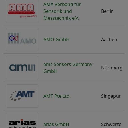
AMA Verband für
Sensorik und
Berlin
Messtechnik e.V.
AMO GmbH
Aachen
ams Sensors Germany
Nürnberg
GmbH
AMT Pte Ltd.
Singapur
arias GmbH
Schwerte