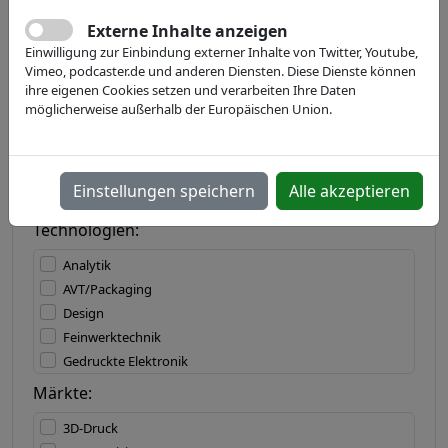
Externe Inhalte anzeigen
Einwilligung zur Einbindung externer Inhalte von Twitter, Youtube,
Land:
Vimeo, podcaster.de und anderen Diensten. Diese Dienste können
ihre eigenen Cookies setzen und verarbeiten Ihre Daten
möglicherweise außerhalb der Europäischen Union.
Bundesland:
Einstellungen speichern
Alle akzeptieren
Technologien:
Analytik
AVT/Packaging
Design
Feinwerktechnik
Gedruckte Elektronik
IT/Software
Märkte:
Lasertechnik
3D-Druck
Materialbearbeitung