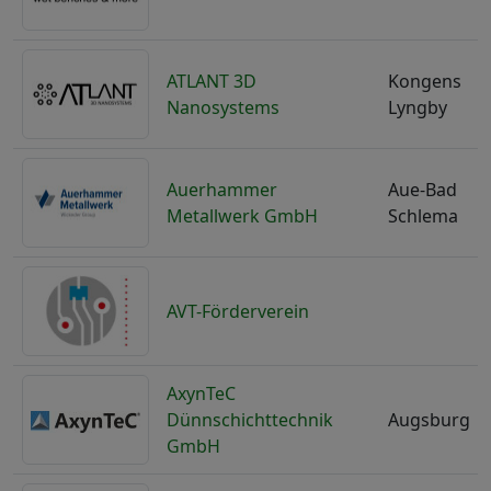
ATLANT 3D
Kongens
Nanosystems
Lyngby
Auerhammer
Aue-Bad
Metallwerk GmbH
Schlema
AVT-Förderverein
AxynTeC
Dünnschichttechnik
Augsburg
GmbH