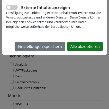
Externe Inhalte anzeigen
Einwilligung zur Einbindung externer Inhalte von Twitter, Youtube,
Land:
Vimeo, podcaster.de und anderen Diensten. Diese Dienste können
ihre eigenen Cookies setzen und verarbeiten Ihre Daten
möglicherweise außerhalb der Europäischen Union.
Bundesland:
Einstellungen speichern
Alle akzeptieren
Technologien:
Analytik
AVT/Packaging
Design
Feinwerktechnik
Gedruckte Elektronik
IT/Software
Märkte:
Lasertechnik
3D-Druck
Materialbearbeitung