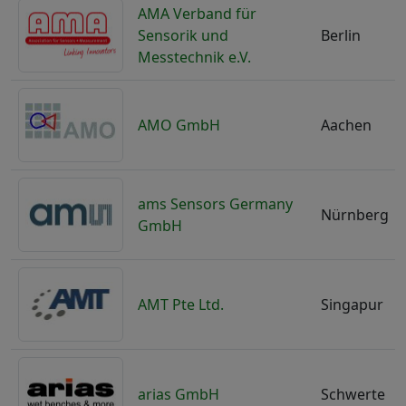
AMA Verband für
Sensorik und
Berlin
Messtechnik e.V.
AMO GmbH
Aachen
ams Sensors Germany
Nürnberg
GmbH
AMT Pte Ltd.
Singapur
arias GmbH
Schwerte