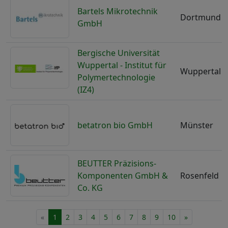
Bartels Mikrotechnik
Dortmund
GmbH
Bergische Universität
Wuppertal - Institut für
Wuppertal
Polymertechnologie
(IZ4)
betatron bio GmbH
Münster
BEUTTER Präzisions-
Komponenten GmbH &
Rosenfeld
Co. KG
«
1
2
3
4
5
6
7
8
9
10
»