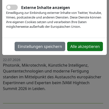
Externe Inhalte anzeigen
Einwilligung zur Einbindung externer Inhalte von Twitter, Youtube,
Vimeo, podcaster.de und anderen Diensten. Diese Dienste können
ihre eigenen Cookies setzen und verarbeiten Ihre Daten
möglicherweise außerhalb der Europäischen Union.
Engineering our Future: Europas
Hightech-Community setzt Impulse
Einstellungen speichern
Alle akzeptieren
für die Life Science-Industrie
22.07.2026
Photonik, Mikrotechnik, Künstliche Intelligenz,
Quantentechnologien und moderne Fertigung
standen im Mittelpunkt des Austauschs europäischer
Expertinnen und Experten beim IVAM Hightech
Summit 2026 in Leiden.