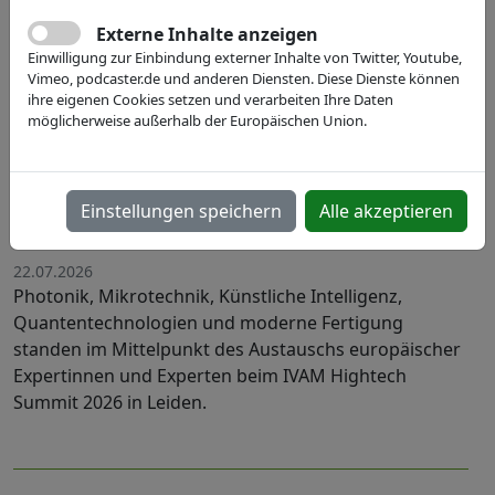
Externe Inhalte anzeigen
Einwilligung zur Einbindung externer Inhalte von Twitter, Youtube,
Vimeo, podcaster.de und anderen Diensten. Diese Dienste können
ihre eigenen Cookies setzen und verarbeiten Ihre Daten
möglicherweise außerhalb der Europäischen Union.
Engineering our Future: Europas
Hightech-Community setzt Impulse
Einstellungen speichern
Alle akzeptieren
für die Life Science-Industrie
22.07.2026
Photonik, Mikrotechnik, Künstliche Intelligenz,
Quantentechnologien und moderne Fertigung
standen im Mittelpunkt des Austauschs europäischer
Expertinnen und Experten beim IVAM Hightech
Summit 2026 in Leiden.