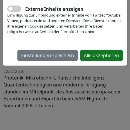
Externe Inhalte anzeigen
Einwilligung zur Einbindung externer Inhalte von Twitter, Youtube,
Vimeo, podcaster.de und anderen Diensten. Diese Dienste können
ihre eigenen Cookies setzen und verarbeiten Ihre Daten
möglicherweise außerhalb der Europäischen Union.
Engineering our Future: Europas
Hightech-Community setzt Impulse
Einstellungen speichern
Alle akzeptieren
für die Life Science-Industrie
22.07.2026
Photonik, Mikrotechnik, Künstliche Intelligenz,
Quantentechnologien und moderne Fertigung
standen im Mittelpunkt des Austauschs europäischer
Expertinnen und Experten beim IVAM Hightech
Summit 2026 in Leiden.